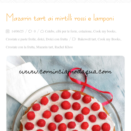
mazarin tart ai mirtilli rossi e lamponi
14/06/25
0
Celebs
,
cibi per le feste
,
colazione
,
Cook my books
,
Crostate e paste frolle
,
dolci
,
Dolci con frutta
Bakewell tart
,
Cook my Books
,
Crostate con la frutta
,
Mazarin tart
,
Rachel Khoo