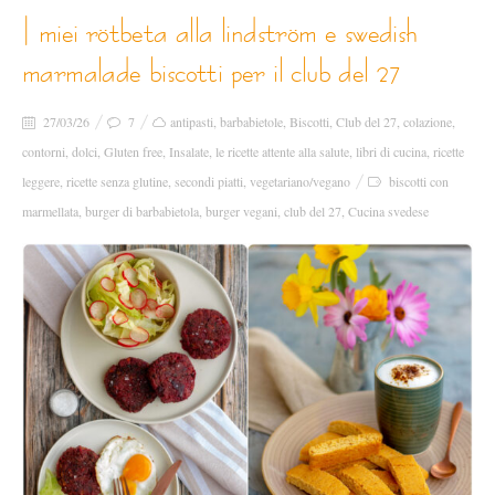
i miei rötbeta alla lindström e swedish
marmalade biscotti per il club del 27
27/03/26
7
antipasti
,
barbabietole
,
Biscotti
,
Club del 27
,
colazione
,
contorni
,
dolci
,
Gluten free
,
Insalate
,
le ricette attente alla salute
,
libri di cucina
,
ricette
leggere
,
ricette senza glutine
,
secondi piatti
,
vegetariano/vegano
biscotti con
marmellata
,
burger di barbabietola
,
burger vegani
,
club del 27
,
Cucina svedese