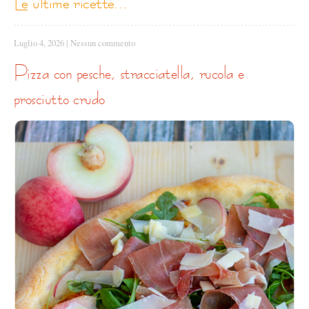
le ultime ricette...
Luglio 4, 2026
|
Nessun commento
pizza con pesche, stracciatella, rucola e
prosciutto crudo