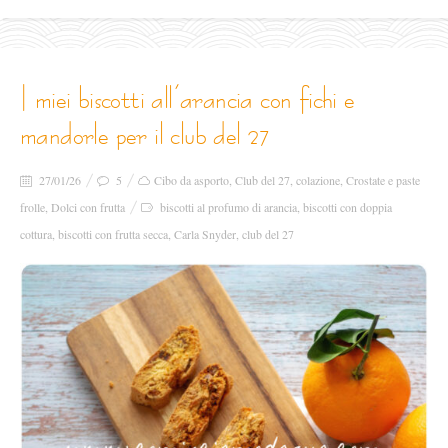
i miei biscotti all’arancia con fichi e
mandorle per il club del 27
27/01/26
5
Cibo da asporto
,
Club del 27
,
colazione
,
Crostate e paste
frolle
,
Dolci con frutta
biscotti al profumo di arancia
,
biscotti con doppia
cottura
,
biscotti con frutta secca
,
Carla Snyder
,
club del 27