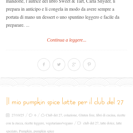
mandorle, l’autrice del libro Sweet & Tart, Carla Snyder, li
prepara in anticipo e li congela in modo da avere sempre a
portata di mano un dessert o uno spuntino leggero e facile da
preparare. ...
Continua a leggere...
il mio pumpkin spice latte per il club del 27
27/10/25
6
Club del 27
,
colazione
,
Gluten free
,
libri di cucina
,
ricette
con la zucca
,
ricette leggere
,
vegetariano/vegano
club del 27
,
latte dolce
,
latte
speziato
,
Pumpkin
,
pumpkin spice