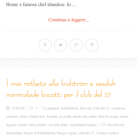
Home e famosa chef irlandese. Io ...
Continua a leggere...
i miei rötbeta alla lindström e swedish
marmalade biscotti per il club del 27
27/03/26
7
antipasti
,
barbabietole
,
Biscotti
,
Club del 27
,
colazione
,
contorni
,
dolci
,
Gluten free
,
Insalate
,
le ricette attente alla salute
,
libri di cucina
,
ricette
leggere
,
ricette senza glutine
,
secondi piatti
,
vegetariano/vegano
biscotti con
marmellata
,
burger di barbabietola
,
burger vegani
,
club del 27
,
Cucina svedese