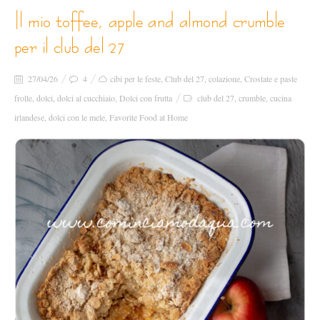
il mio toffee, apple and almond crumble
per il club del 27
27/04/26
4
cibi per le feste
,
Club del 27
,
colazione
,
Crostate e paste
frolle
,
dolci
,
dolci al cucchiaio
,
Dolci con frutta
club del 27
,
crumble
,
cucina
irlandese
,
dolci con le mele
,
Favorite Food at Home