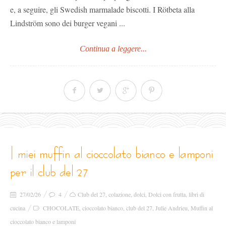
e, a seguire, gli Swedish marmalade biscotti. I Rötbeta alla
Lindström sono dei burger vegani ...
Continua a leggere...
i miei muffin al cioccolato bianco e lamponi
per il club del 27
27/02/26
4
Club del 27
,
colazione
,
dolci
,
Dolci con frutta
,
libri di
cucina
CHOCOLATE
,
cioccolato bianco
,
club del 27
,
Julie Andrieu
,
Muffin al
cioccolato bianco e lamponi