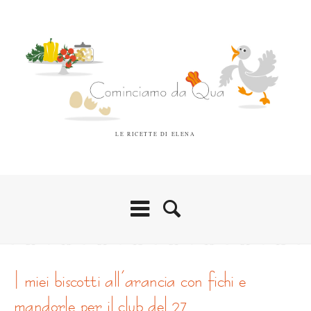
LE RICETTE DI ELENA
i miei biscotti all’arancia con fichi e
mandorle per il club del 27