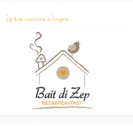
le tue vacanze a livigno…