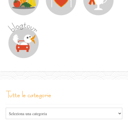
tutte le categorie
Tutte
le
categorie