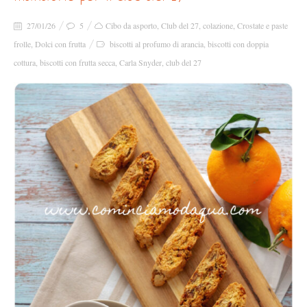
27/01/26
5
Cibo da asporto
,
Club del 27
,
colazione
,
Crostate e paste
frolle
,
Dolci con frutta
biscotti al profumo di arancia
,
biscotti con doppia
cottura
,
biscotti con frutta secca
,
Carla Snyder
,
club del 27