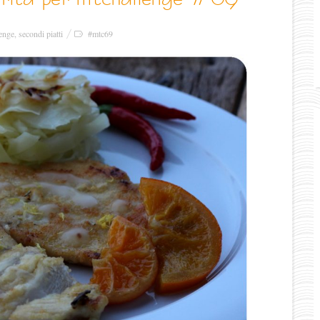
enge
,
secondi piatti
#mtc69