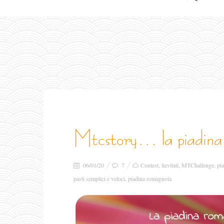
mtcstory… la piadina
06/01/20
7
Contest
,
lievitati
,
MTChallenge
,
pia
pasti semplici e veloci
,
piadina romagnola