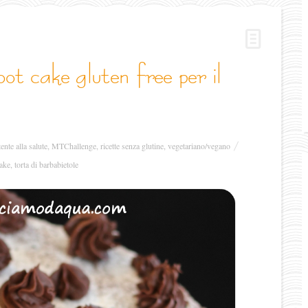
ttente alla salute
,
MTChallenge
,
ricette senza glutine
,
vegetariano/vegano
cake
,
torta di barbabietole