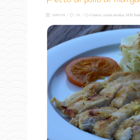
10/01/18
10
Contest
,
cucina alcolica
,
MTChall