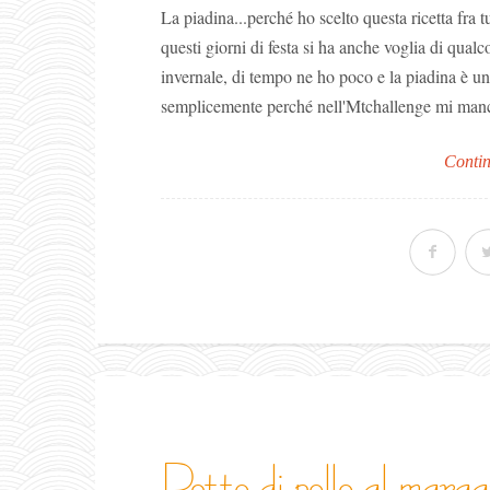
La piadina...perché ho scelto questa ricetta fra t
questi giorni di festa si ha anche voglia di qual
invernale, di tempo ne ho poco e la piadina è un
semplicemente perché nell'Mtchallenge mi manc
Contin
petto di pollo al mar