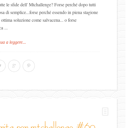
utte le sfide dell' Mtchallenge? Forse perché dopo tutti
cosa di semplice...forse perché essendo in piena stagione
 ottima soluzione come salvacena... o forse
a ...
ua a leggere...
garita per mtchallenge #69