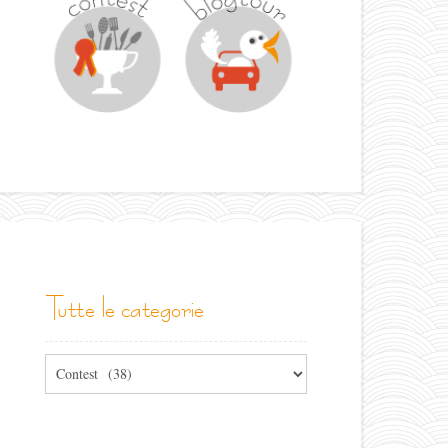
tutte le categorie
Tutte
le
categorie