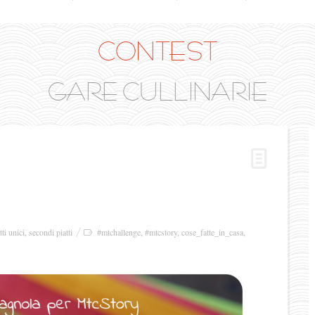
CONTEST
GARE CULLINARIE
tti unici
,
secondi piatti
#mtchallenge
,
#mtcstory
,
cose_fatte_in_casa
,