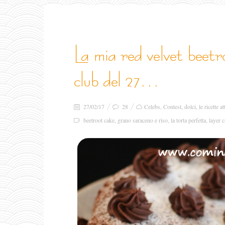
la mia red velvet beetroot cake gluten free per il
club del 27…
27/02/17
28
Celebs
,
Contest
,
dolci
,
le ricette a
beetroot cake
,
grano saraceno e riso
,
la torta perfetta
,
layer 