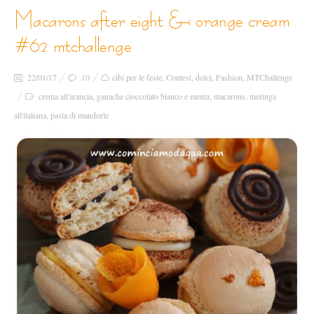
macarons after eight & orange cream
#62 mtchallenge
22/01/17
10
cibi per le feste
,
Contest
,
dolci
,
Fashion
,
MTChallenge
crema all'arancia
,
ganache cioccolato bianco e menta
,
macarons
,
meringa
all'italiana
,
pasta di mandorle