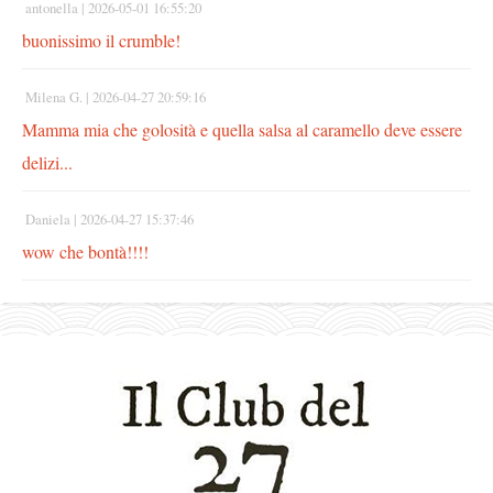
antonella |
2026-05-01 16:55:20
buonissimo il crumble!
Milena G. |
2026-04-27 20:59:16
Mamma mia che golosità e quella salsa al caramello deve essere
delizi...
Daniela |
2026-04-27 15:37:46
wow che bontà!!!!