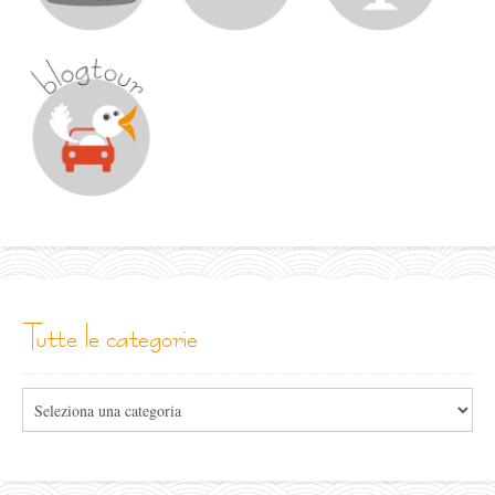
tutte le categorie
Tutte
le
categorie