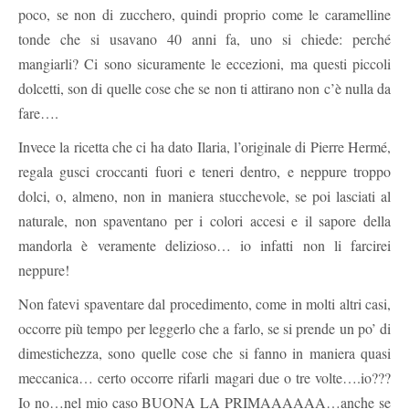
poco, se non di zucchero, quindi proprio come le caramelline
tonde che si usavano 40 anni fa, uno si chiede: perché
mangiarli? Ci sono sicuramente le eccezioni, ma questi piccoli
dolcetti, son di quelle cose che se non ti attirano non c’è nulla da
fare….
Invece la ricetta che ci ha dato Ilaria, l’originale di Pierre Hermé,
regala gusci croccanti fuori e teneri dentro, e neppure troppo
dolci, o, almeno, non in maniera stucchevole, se poi lasciati al
naturale, non spaventano per i colori accesi e il sapore della
mandorla è veramente delizioso… io infatti non li farcirei
neppure!
Non fatevi spaventare dal procedimento, come in molti altri casi,
occorre più tempo per leggerlo che a farlo, se si prende un po’ di
dimestichezza, sono quelle cose che si fanno in maniera quasi
meccanica… certo occorre rifarli magari due o tre volte….io???
Io no…nel mio caso BUONA LA PRIMAAAAAA…anche se