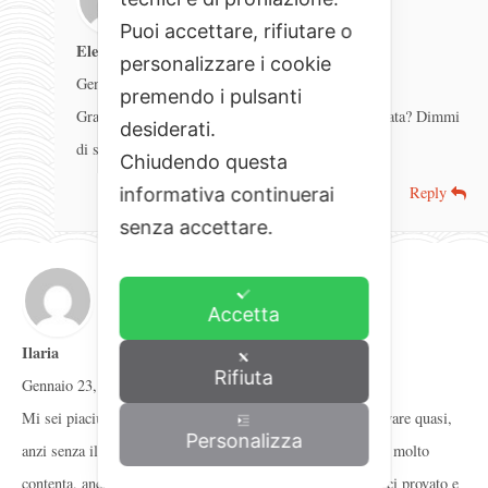
Puoi accettare, rifiutare o
Elena
personalizzare i cookie
Gennaio 23, 2017
premendo i pulsanti
Grazie Ale… vero che però la prossima sfida è salata? Dimmi
desiderati.
di siiiiiii…ti prego…
Chiudendo questa
Reply
informativa continuerai
senza accettare.
Accetta
Ilaria
Rifiuta
Gennaio 23, 2017
Mi sei piaciuta, sei partita in maniera negazionista per arrivare quasi,
Personalizza
anzi senza il quasi, ad ammettere che ti sono piaciuti. Sono molto
contenta, anche se non li rifarai mai più, potrai dire di averci provato e