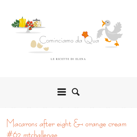
LE RICETTE DI ELENA
macarons after eight & orange cream
#62 mtchallenge