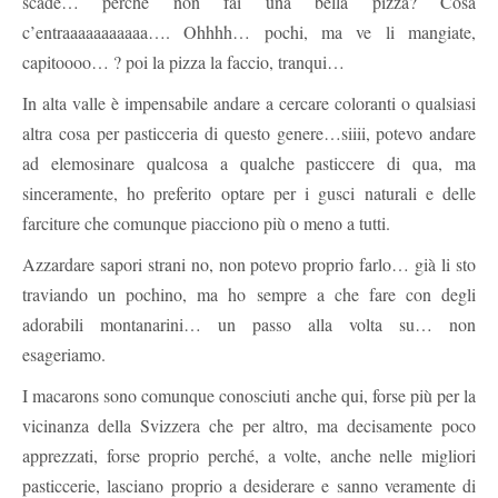
scade… perché non fai una bella pizza? Cosa
c’entraaaaaaaaaaa…. Ohhhh… pochi, ma ve li mangiate,
capitoooo… ? poi la pizza la faccio, tranqui…
In alta valle è impensabile andare a cercare coloranti o qualsiasi
altra cosa per pasticceria di questo genere…siiii, potevo andare
ad elemosinare qualcosa a qualche pasticcere di qua, ma
sinceramente, ho preferito optare per i gusci naturali e delle
farciture che comunque piacciono più o meno a tutti.
Azzardare sapori strani no, non potevo proprio farlo… già li sto
traviando un pochino, ma ho sempre a che fare con degli
adorabili montanarini… un passo alla volta su… non
esageriamo.
I macarons sono comunque conosciuti anche qui, forse più per la
vicinanza della Svizzera che per altro, ma decisamente poco
apprezzati, forse proprio perché, a volte, anche nelle migliori
pasticcerie, lasciano proprio a desiderare e sanno veramente di