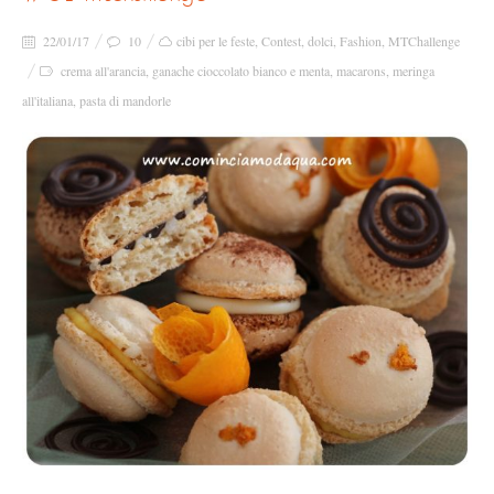
22/01/17
10
cibi per le feste
,
Contest
,
dolci
,
Fashion
,
MTChallenge
crema all'arancia
,
ganache cioccolato bianco e menta
,
macarons
,
meringa
all'italiana
,
pasta di mandorle