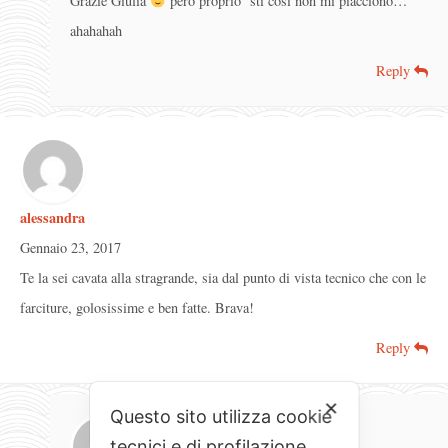
Grazie Giulia
però proprio ‘sti cosi non mi piacciono…
ahahahah
Reply
alessandra
Gennaio 23, 2017
Te la sei cavata alla stragrande, sia dal punto di vista tecnico che con le
farciture, golosissime e ben fatte. Brava!
Reply
✕
Questo sito utilizza cookie
tecnici e di profilazione.