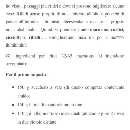
ho visto i passaggi più critici e dove si possono migliorare alcune
cose. Rifarli penso proprio di no… biscotti all’olio e gnocchi di
patate all’infinito… tiramisù, cheesecake e macarons, proprio
i miei macarons rustici,
no… ahahahah… Quindi vi prendete
cicciotti e ribelli
…. somiglieranno mica un po’ a me????
ihihihihihih
Gli ingredienti per circa 32-35 macarons (si intendono
accoppiati):
Per il primo impasto
:
150 g zucchero a velo (di quello comprato contenente
amido)
150 g farina di mandorle molto fine
110 g di albumi d’uovo invecchiati (almeno 3 giorni) divisi
in due ciotole distinte