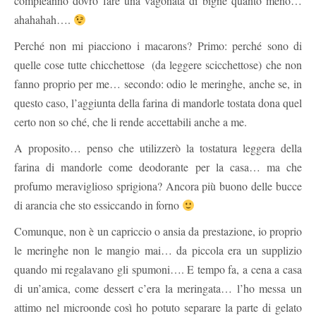
compleanno dovrò fare una vagonata di bignè quanto meno…
ahahahah….
Perché non mi piacciono i macarons? Primo: perché sono di
quelle cose tutte chicchettose (da leggere scicchettose) che non
fanno proprio per me… secondo: odio le meringhe, anche se, in
questo caso, l’aggiunta della farina di mandorle tostata dona quel
certo non so ché, che li rende accettabili anche a me.
A proposito… penso che utilizzerò la tostatura leggera della
farina di mandorle come deodorante per la casa… ma che
profumo meraviglioso sprigiona? Ancora più buono delle bucce
di arancia che sto essiccando in forno
Comunque, non è un capriccio o ansia da prestazione, io proprio
le meringhe non le mangio mai… da piccola era un supplizio
quando mi regalavano gli spumoni…. E tempo fa, a cena a casa
di un’amica, come dessert c’era la meringata… l’ho messa un
attimo nel microonde così ho potuto separare la parte di gelato