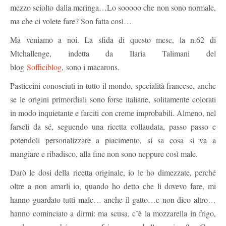
mezzo sciolto dalla meringa…Lo sooooo che non sono normale,
ma che ci volete fare? Son fatta così…
Ma veniamo a noi. La sfida di questo mese, la n.62 di
Mtchallenge, indetta da Ilaria Talimani del
blog
Sofficiblog
, sono i macarons.
Pasticcini conosciuti in tutto il mondo, specialità francese, anche
se le origini primordiali sono forse italiane, solitamente colorati
in modo inquietante e farciti con creme improbabili. Almeno, nel
farseli da sé, seguendo una ricetta collaudata, passo passo e
potendoli personalizzare a piacimento, si sa cosa si va a
mangiare e ribadisco, alla fine non sono neppure così male.
Darò le dosi della ricetta originale, io le ho dimezzate, perché
oltre a non amarli io, quando ho detto che li dovevo fare, mi
hanno guardato tutti male… anche il gatto…e non dico altro…
hanno cominciato a dirmi: ma scusa, c’è la mozzarella in frigo,