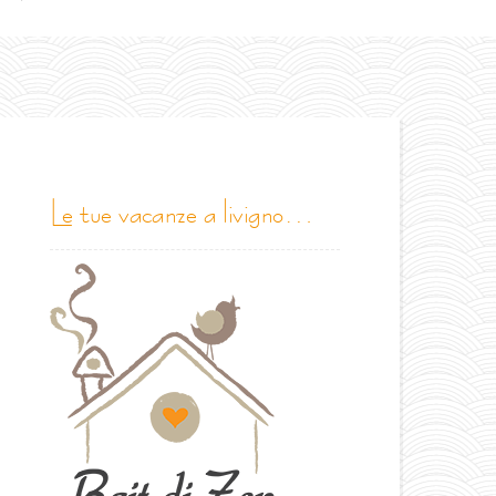
le tue vacanze a livigno…