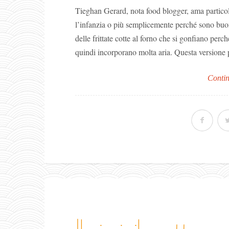
Tieghan Gerard, nota food blogger, ama particol
l’infanzia o più semplicemente perché sono buo
delle frittate cotte al forno che si gonfiano perc
quindi incorporano molta aria. Questa versione pr
Contin
il mio simil panettone pe