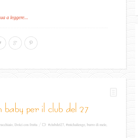
ua a leggere...
h baby per il club del 27
 cucchiaio
,
Dolci con frutta
#clubdel27
,
#mtchallenge
,
burro di mele
,