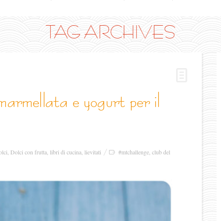
TAG ARCHIVES
olci
,
Dolci con frutta
,
libri di cucina
,
lievitati
#mtchallenge
,
club del