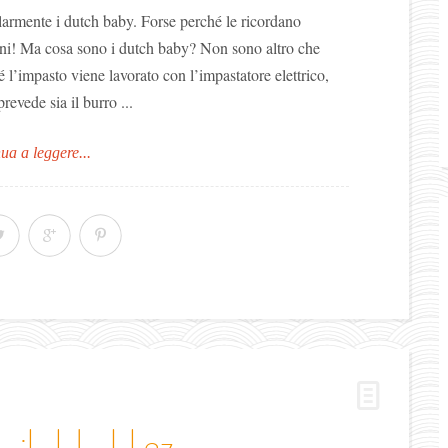
armente i dutch baby. Forse perché le ricordano
ni! Ma cosa sono i dutch baby? Non sono altro che
hé l’impasto viene lavorato con l’impastatore elettrico,
evede sia il burro ...
ua a leggere...
r il club del 27