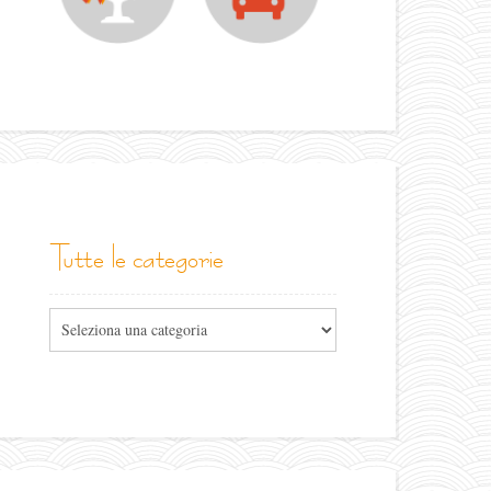
tutte le categorie
Tutte
le
categorie