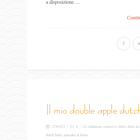
a disposizione. ...
Contin
il mio double apple dutc
27/03/23
8
colazione
,
conserve
,
dolci
,
dolci al
dutch baby
,
pancake al forno