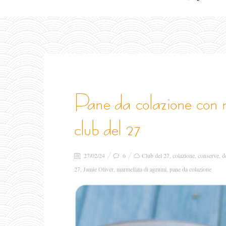
pane da colazione con marmellata e yogurt per il
club del 27
27/02/24
6
Club del 27
,
colazione
,
conserve
,
d
27
,
Jamie Oliver
,
marmellata di agrumi
,
pane da colazione