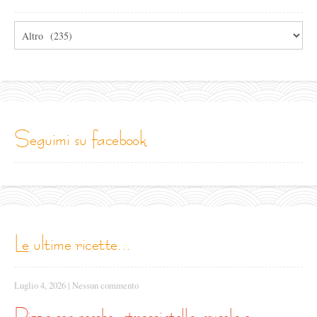
Tutte
le
categorie
seguimi su facebook
le ultime ricette...
Luglio 4, 2026
|
Nessun commento
pizza con pesche, stracciatella, rucola e