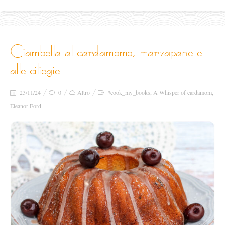
ciambella al cardamomo, marzapane e
alle ciliegie
23/11/24
0
Altro
#cook_my_books
,
A Whisper of cardamom
,
Eleanor Ford