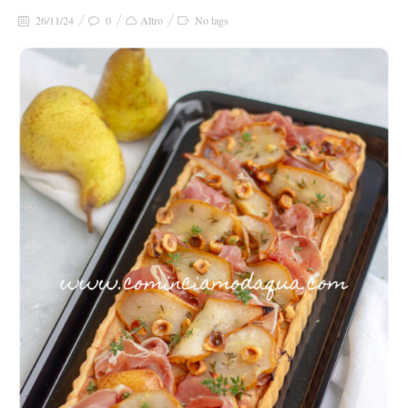
26/11/24
0
Altro
No tags