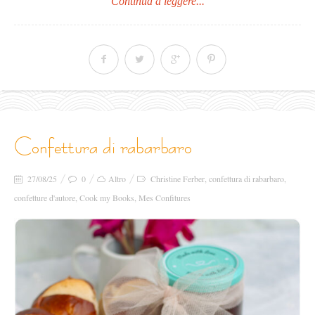
Continua a leggere...
confettura di rabarbaro
27/08/25
0
Altro
Christine Ferber
,
confettura di rabarbaro
,
confetture d'autore
,
Cook my Books
,
Mes Confitures