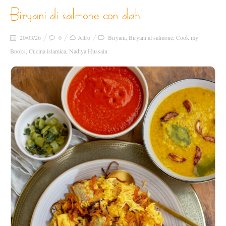
biryani di salmone con dahl
20/03/26
0
Altro
Biryani
,
Biryani al salmone
,
Cook my
Books
,
Cucina islamica
,
Nadiya Hussain