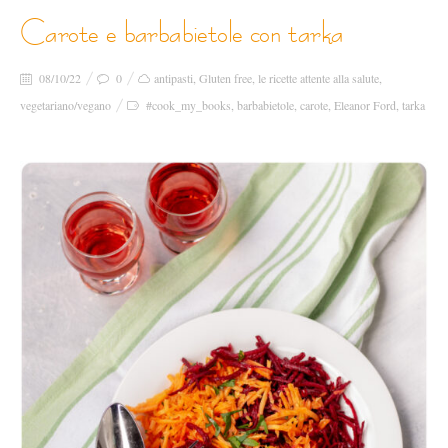
carote e barbabietole con tarka
08/10/22
0
antipasti
,
Gluten free
,
le ricette attente alla salute
,
vegetariano/vegano
#cook_my_books
,
barbabietole
,
carote
,
Eleanor Ford
,
tarka