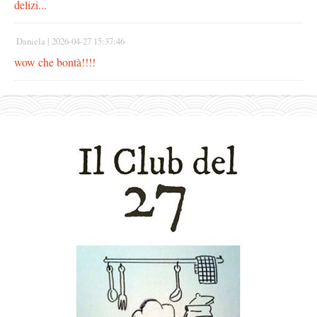
delizi...
Daniela |
2026-04-27 15:37:46
wow che bontà!!!!