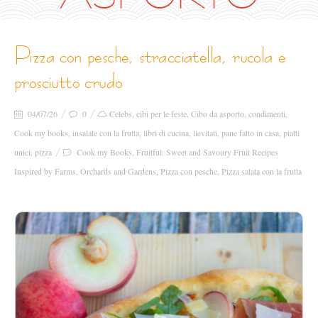
pizza con pesche, stracciatella, rucola e
prosciutto crudo
04/07/26
0
Celebs
,
cibi per le feste
,
Cibo da asporto
,
condimenti
,
Cook my books
,
insalate con la frutta
,
libri di cucina
,
lievitati
,
pane fatto in casa
,
piatti
unici
,
pizza
Cook my Books
,
Fruitful: Sweet and Savoury Fruit Recipes
Inspired by Farms
,
Orchards and Gardens
,
Pizza con pesche
,
Pizza salata con la frutta