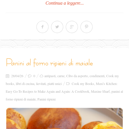
Continua a leggere...
panini al forno ripieni di maiale
28/04/26
0
antipasti
,
carne
,
Cibo da asporto
,
condimenti
,
Cook my
books
,
libri di cucina
,
lievitati
,
piatti unici
Cook my Books
,
Maxi's Kitchen:
Easy Go-To Recipes to Make Again and Again: A Cookbook
,
Maxine Sharf
,
panini al
forno ripieni di maiale
,
Panini ripieni