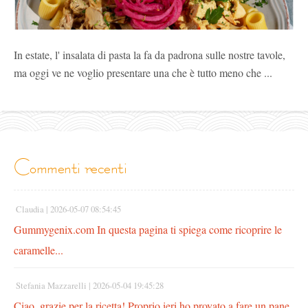
In estate, l' insalata di pasta la fa da padrona sulle nostre tavole,
ma oggi ve ne voglio presentare una che è tutto meno che ...
commenti recenti
Claudia |
2026-05-07 08:54:45
Gummygenix.com In questa pagina ti spiega come ricoprire le
caramelle...
Stefania Mazzarelli |
2026-05-04 19:45:28
Ciao, grazie per la ricetta! Proprio ieri ho provato a fare un pane