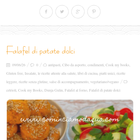
falafel di patate dolci
09/06/26
0
antipasti
,
Cibo da asporto
,
condimenti
,
Cook my books
,
Gluten free
,
Insalate
,
le ricette attente alla salute
,
libri di cucina
,
piatti unici
,
ricette
leggere
,
ricette senza glutine
,
salse di accompagnamento
,
vegetariano/vegano
cetrioli
,
Cook my Books
,
Dunja Gulin
,
Falafel al forno
,
Falafel di patate dolci