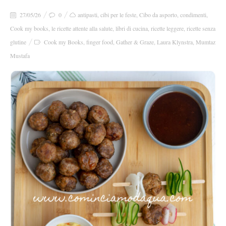
27/05/26
0
antipasti
,
cibi per le feste
,
Cibo da asporto
,
condimenti
,
Cook my books
,
le ricette attente alla salute
,
libri di cucina
,
ricette leggere
,
ricette senza
glutine
Cook my Books
,
finger food
,
Gather & Graze
,
Laura Klynstra
,
Mumtaz
Mustafa