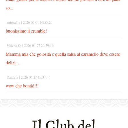
so...
antonella |
2026-05-01 16:55:20
buonissimo il crumble!
Milena G. |
2026-04-27 20:59:16
Mamma mia che golosità e quella salsa al caramello deve essere
delizi...
Daniela |
2026-04-27 15:37:46
wow che bontà!!!!