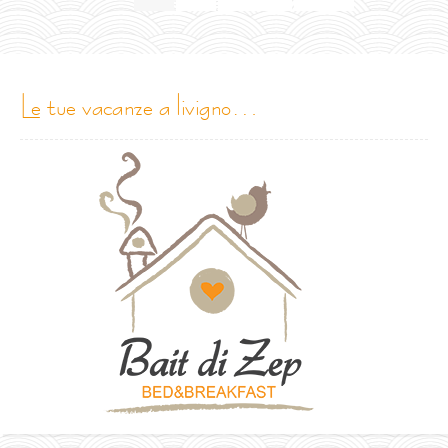
le tue vacanze a livigno…