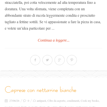
stracciatella, poi cotta velocemente ad alta temperatura fino a
doratura. Una volta sfornata, viene completata con un
abbondante strato di rucola leggermente condita e prosciutto
tagliato a fettine sottili. Se vi appassionate a fare la pizza in casa,
e volete un’idea particolare per ...
Continua a leggere...
caprese con nettarine bianche
27/06/26
0
antipasti
,
Cibo da asporto
,
condimenti
,
Cook my books
,
insalate con la frutta
,
le ricette attente alla salute
,
libri di cucina
,
piatti unici
,
ricette