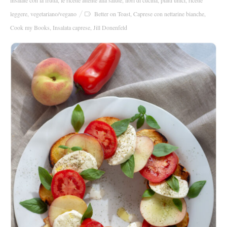
leggere
,
vegetariano/vegano
Better on Toast
,
Caprese con nettarine bianche
,
Cook my Books
,
Insalata caprese
,
Jill Donenfeld