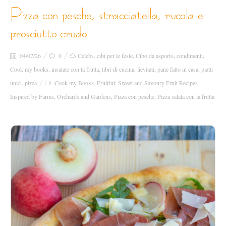
pizza con pesche, stracciatella, rucola e
prosciutto crudo
04/07/26
0
Celebs
,
cibi per le feste
,
Cibo da asporto
,
condimenti
,
Cook my books
,
insalate con la frutta
,
libri di cucina
,
lievitati
,
pane fatto in casa
,
piatti
unici
,
pizza
Cook my Books
,
Fruitful: Sweet and Savoury Fruit Recipes
Inspired by Farms
,
Orchards and Gardens
,
Pizza con pesche
,
Pizza salata con la frutta