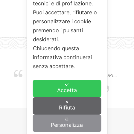
tecnici e di profilazione.
Puoi accettare, rifiutare o
personalizzare i cookie
premendo i pulsanti
desiderati.
Chiudendo questa
informativa continuerai
senza accettare.
EMOZIONI, COLORI, ODORI E SAPORI...
L'ALCHIMIA DEL BUON CIBO
Accetta
Rifiuta
Personalizza
Copyrights © 2015 Cominciamo da qua.