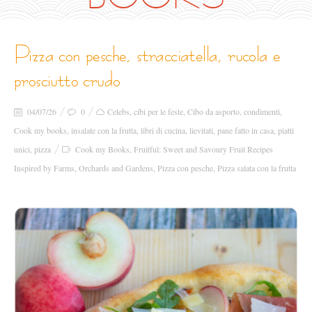
pizza con pesche, stracciatella, rucola e
prosciutto crudo
04/07/26
0
Celebs
,
cibi per le feste
,
Cibo da asporto
,
condimenti
,
Cook my books
,
insalate con la frutta
,
libri di cucina
,
lievitati
,
pane fatto in casa
,
piatti
unici
,
pizza
Cook my Books
,
Fruitful: Sweet and Savoury Fruit Recipes
Inspired by Farms
,
Orchards and Gardens
,
Pizza con pesche
,
Pizza salata con la frutta