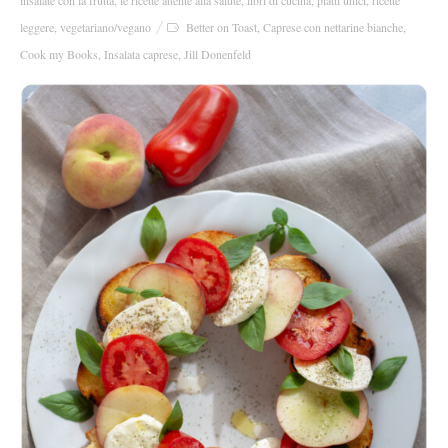
leggere
,
vegetariano/vegano
Better on Toast
,
Caprese con nettarine bianche
,
Cook my Books
,
Insalata caprese
,
Jill Donenfeld