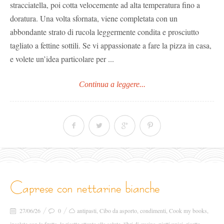
stracciatella, poi cotta velocemente ad alta temperatura fino a
doratura. Una volta sfornata, viene completata con un
abbondante strato di rucola leggermente condita e prosciutto
tagliato a fettine sottili. Se vi appassionate a fare la pizza in casa,
e volete un’idea particolare per ...
Continua a leggere...
caprese con nettarine bianche
27/06/26
0
antipasti
,
Cibo da asporto
,
condimenti
,
Cook my books
,
insalate con la frutta
,
le ricette attente alla salute
,
libri di cucina
,
piatti unici
,
ricette