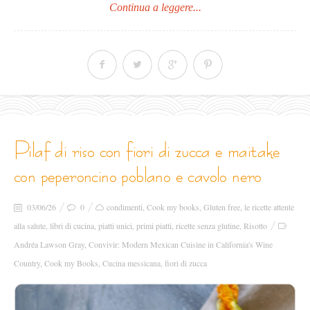
Continua a leggere...
pilaf di riso con fiori di zucca e maitake
con peperoncino poblano e cavolo nero
03/06/26
0
condimenti
,
Cook my books
,
Gluten free
,
le ricette attente
alla salute
,
libri di cucina
,
piatti unici
,
primi piatti
,
ricette senza glutine
,
Risotto
Andréa Lawson Gray
,
Convivir: Modern Mexican Cuisine in California's Wine
Country
,
Cook my Books
,
Cucina messicana
,
fiori di zucca