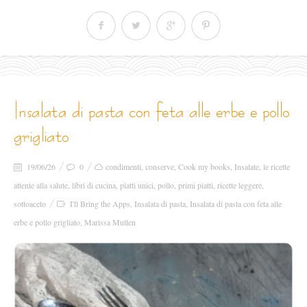
insalata di pasta con feta alle erbe e pollo
grigliato
19/06/26
0
condimenti
,
conserve
,
Cook my books
,
Insalate
,
le ricette
attente alla salute
,
libri di cucina
,
piatti unici
,
pollo
,
primi piatti
,
ricette leggere
,
sottoaceto
I'll Bring the Apps
,
Insalata di pasta
,
Insalata di pasta con feta alle
erbe e pollo grigliato
,
Marissa Mullen