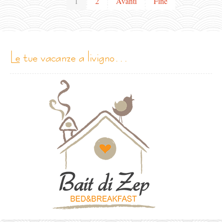
1
2
Avanti
Fine
le tue vacanze a livigno…