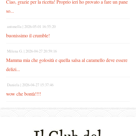
Ciao, grazie per la ricetta! Proprio ieri ho provato a fare un pane
so...
antonella |
2026-05-01 16:55:20
buonissimo il crumble!
Milena G. |
2026-04-27 20:59:16
Mamma mia che golosità e quella salsa al caramello deve essere
delizi...
Daniela |
2026-04-27 15:37:46
wow che bontà!!!!