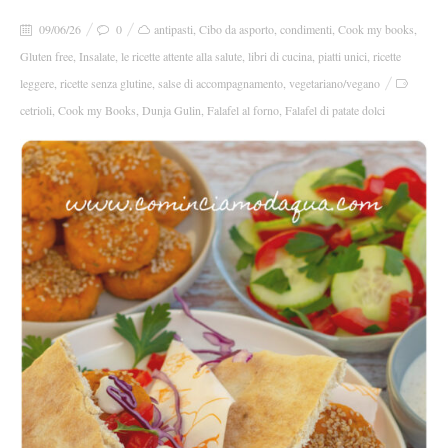
09/06/26
0
antipasti
,
Cibo da asporto
,
condimenti
,
Cook my books
,
Gluten free
,
Insalate
,
le ricette attente alla salute
,
libri di cucina
,
piatti unici
,
ricette
leggere
,
ricette senza glutine
,
salse di accompagnamento
,
vegetariano/vegano
cetrioli
,
Cook my Books
,
Dunja Gulin
,
Falafel al forno
,
Falafel di patate dolci