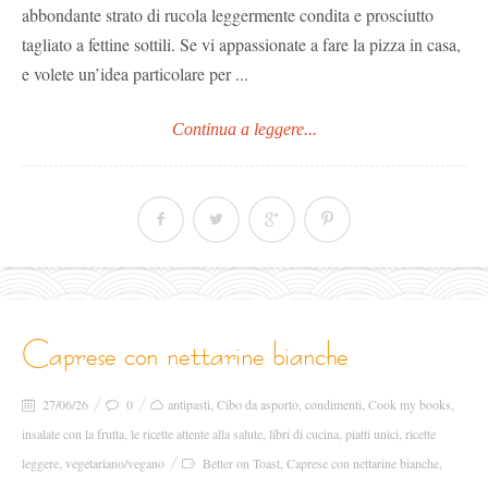
abbondante strato di rucola leggermente condita e prosciutto
tagliato a fettine sottili. Se vi appassionate a fare la pizza in casa,
e volete un’idea particolare per ...
Continua a leggere...
caprese con nettarine bianche
27/06/26
0
antipasti
,
Cibo da asporto
,
condimenti
,
Cook my books
,
insalate con la frutta
,
le ricette attente alla salute
,
libri di cucina
,
piatti unici
,
ricette
leggere
,
vegetariano/vegano
Better on Toast
,
Caprese con nettarine bianche
,