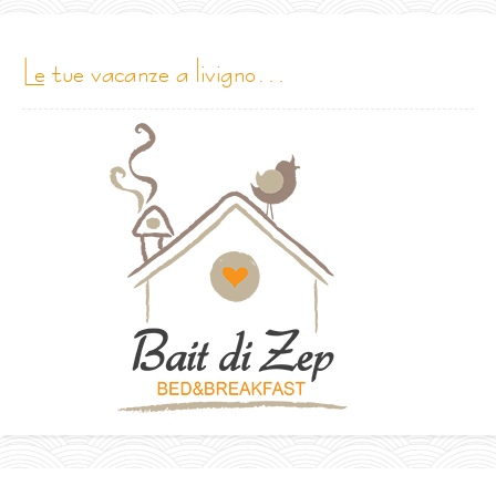
le tue vacanze a livigno…