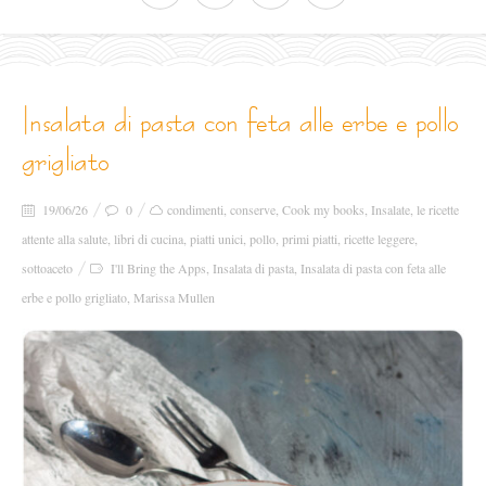
insalata di pasta con feta alle erbe e pollo
grigliato
19/06/26
0
condimenti
,
conserve
,
Cook my books
,
Insalate
,
le ricette
attente alla salute
,
libri di cucina
,
piatti unici
,
pollo
,
primi piatti
,
ricette leggere
,
sottoaceto
I'll Bring the Apps
,
Insalata di pasta
,
Insalata di pasta con feta alle
erbe e pollo grigliato
,
Marissa Mullen