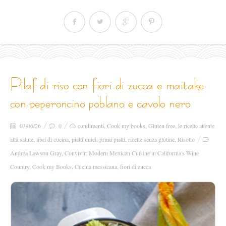
pilaf di riso con fiori di zucca e maitake
con peperoncino poblano e cavolo nero
03/06/26
0
condimenti
,
Cook my books
,
Gluten free
,
le ricette attente
alla salute
,
libri di cucina
,
piatti unici
,
primi piatti
,
ricette senza glutine
,
Risotto
Andréa Lawson Gray
,
Convivir: Modern Mexican Cuisine in California's Wine
Country
,
Cook my Books
,
Cucina messicana
,
fiori di zucca