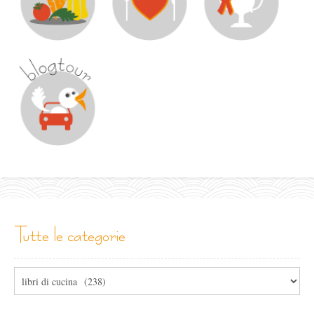
tutte le categorie
Tutte
le
categorie