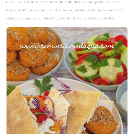
Gluten free
,
Insalate
,
le ricette attente alla salute
,
libri di cucina
,
piatti unici
,
ricette
leggere
,
ricette senza glutine
,
salse di accompagnamento
,
vegetariano/vegano
cetrioli
,
Cook my Books
,
Dunja Gulin
,
Falafel al forno
,
Falafel di patate dolci