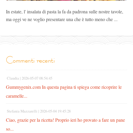
In estate, l' insalata di pasta la fa da padrona sulle nostre tavole,
ma oggi ve ne voglio presentare una che è tutto meno che ...
commenti recenti
Claudia |
2026-05-07 08:54:45
Gummygenix.com In questa pagina ti spiega come ricoprire le
caramelle...
Stefania Mazzarelli |
2026-05-04 19:45:28
Ciao, grazie per la ricetta! Proprio ieri ho provato a fare un pane
so...