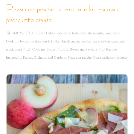
pizza con pesche, stracciatella, rucola e
prosciutto crudo
04/07/26
0
Celebs
,
cibi per le feste
,
Cibo da asporto
,
condimenti
,
Cook my books
,
insalate con la frutta
,
libri di cucina
,
lievitati
,
pane fatto in casa
,
piatti
unici
,
pizza
Cook my Books
,
Fruitful: Sweet and Savoury Fruit Recipes
Inspired by Farms
,
Orchards and Gardens
,
Pizza con pesche
,
Pizza salata con la frutta