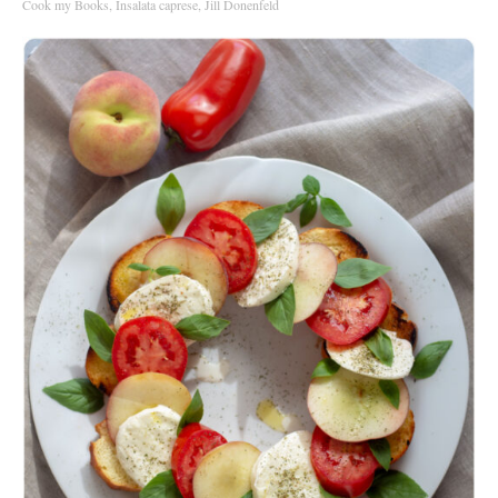
Cook my Books
,
Insalata caprese
,
Jill Donenfeld