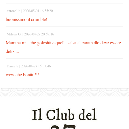
antonella |
2026-05-01 16:55:20
buonissimo il crumble!
Milena G. |
2026-04-27 20:59:16
Mamma mia che golosità e quella salsa al caramello deve essere
delizi...
Daniela |
2026-04-27 15:37:46
wow che bontà!!!!