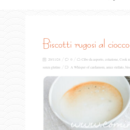
biscotti rugosi al ciocc
20/11/24
0
Cibo da asporto
,
colazione
,
Cook m
senza glutine
A Whisper of cardamom
,
anice stellato
,
bis