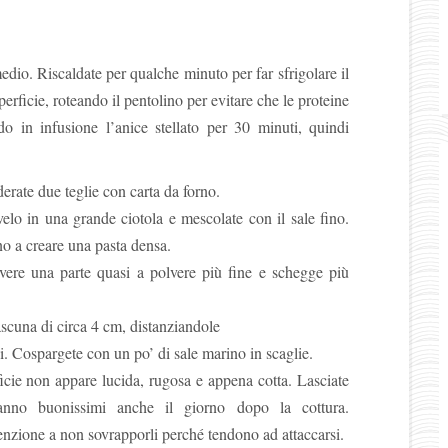
medio. Riscaldate per qualche minuto per far sfrigolare il
erficie, roteando il pentolino per evitare che le proteine
ndo in infusione l’anice stellato per 30 minuti, quindi
erate due teglie con carta da forno.
velo in una grande ciotola e mescolate con il sale fino.
no a creare una pasta densa.
r avere una parte quasi a polvere più fine e schegge più
iascuna di circa 4 cm, distanziandole
arsi. Cospargete con un po’ di sale marino in scaglie.
icie non appare lucida, rugosa e appena cotta. Lasciate
ranno buonissimi anche il giorno dopo la cottura.
tenzione a non sovrapporli perché tendono ad attaccarsi.