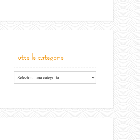
tutte le categorie
Tutte
le
categorie