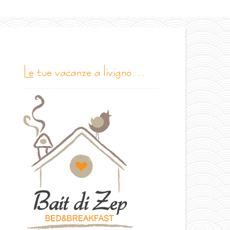
le tue vacanze a livigno…