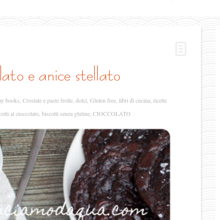
olato e anice stellato
y books
,
Crostate e paste frolle
,
dolci
,
Gluten free
,
libri di cucina
,
ricette
cotti al cioccolato
,
biscotti senza glutine
,
CIOCCOLATO