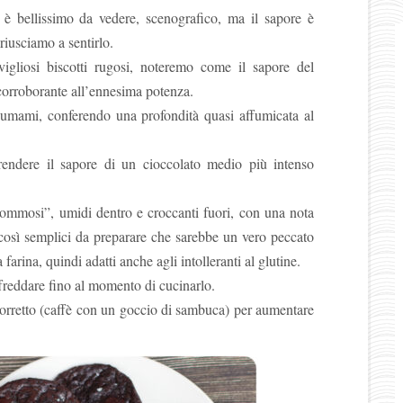
 è bellissimo da vedere, scenografico, ma il sapore è
 riusciamo a sentirlo.
igliosi biscotti rugosi, noteremo come il sapore del
 corroborante all’ennesima potenza.
l’umami, conferendo una profondità quasi affumicata al
endere il sapore di un cioccolato medio più intenso
“gommosi”, umidi dentro e croccanti fuori, con una nota
 così semplici da preparare che sarebbe un vero peccato
arina, quindi adatti anche agli intolleranti al glutine.
ffreddare fino al momento di cucinarlo.
 corretto (caffè con un goccio di sambuca) per aumentare