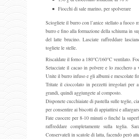
Fiocchi di sale marino, per spolverare
Sciogliete il burro con l’anice stellato a fuoco 
burro e fino alla formazione della schiuma in sup
del latte brucino. Lasciate raffreddare lascia
togliete le stelle.
Riscaldate il forno a 180°C/160°C ventilato. Fod
Setacciate il cacao in polvere e lo zucchero a 
Unite il burro infuso e gli albumi e mescolate fi
Tritate il cioccolato in pezzetti irregolari pe
grandi, quindi aggiungete al composto.
Disponete cucchiaiate di pastella sulle teglie, c
per consentire ai biscotti di appiattirsi e allarg
Fate cuocere per 8-10 minuti o finché la superf
raffreddare completamente sulla teglia. Sa
Conservateli in scatole di latta, facendo però at