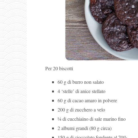
Per 20 biscotti
60 g di burro non salato
4 ‘stelle’ di anice stellato
60 g di cacao amaro in polvere
200 g di zucchero a velo
¼ di cucchiaino di sale marino fino
2 albumi grandi (80 g circa)
150 g di cioccolato fondente al 70%