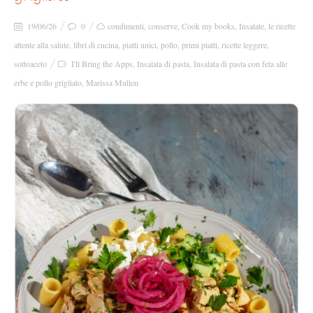
19/06/26
0
condimenti
,
conserve
,
Cook my books
,
Insalate
,
le ricette
attente alla salute
,
libri di cucina
,
piatti unici
,
pollo
,
primi piatti
,
ricette leggere
,
sottoaceto
I'll Bring the Apps
,
Insalata di pasta
,
Insalata di pasta con feta alle
erbe e pollo grigliato
,
Marissa Mullen