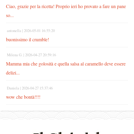
Ciao, grazie per la ricetta! Proprio ieri ho provato a fare un pane
so...
antonella |
2026-05-01 16:55:20
buonissimo il crumble!
Milena G. |
2026-04-27 20:59:16
Mamma mia che golosità e quella salsa al caramello deve essere
delizi...
Daniela |
2026-04-27 15:37:46
wow che bontà!!!!