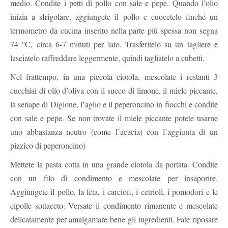
medio. Condite i petti di pollo con sale e pepe. Quando l’olio
inizia a sfrigolare, aggiungete il pollo e cuocetelo finché un
termometro da cucina inserito nella parte più spessa non segna
74 °C, circa 6-7 minuti per lato. Trasferitelo su un tagliere e
lasciatelo raffreddare leggermente, quindi tagliatelo a cubetti.
Nel frattempo, in una piccola ciotola, mescolate i restanti 3
cucchiai di olio d’oliva con il succo di limone, il miele piccante,
la senape di Digione, l’aglio e il peperoncino in fiocchi e condite
con sale e pepe. Se non trovate il miele piccante potete usarne
uno abbastanza neutro (come l’acacia) con l’aggiunta di un
pizzico di peperoncino)
Mettete la pasta cotta in una grande ciotola da portata. Condite
con un filo di condimento e mescolate per insaporire.
Aggiungete il pollo, la feta, i carciofi, i cetrioli, i pomodori e le
cipolle sottaceto. Versate il condimento rimanente e mescolate
delicatamente per amalgamare bene gli ingredienti. Fate riposare