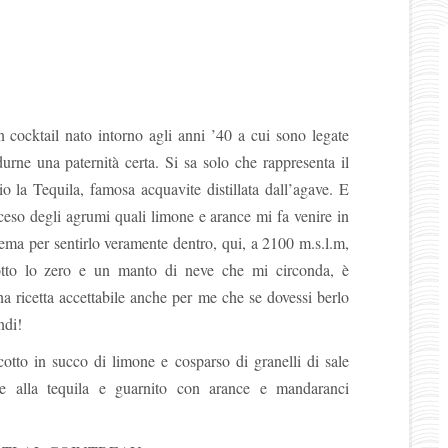
 cocktail nato intorno agli anni ’40 a cui sono legate
urne una paternità certa. Si sa solo che rappresenta il
io la Tequila, famosa acquavite distillata dall’agave. E
ceso degli agrumi quali limone e arance mi fa venire in
ema per sentirlo veramente dentro, qui, a 2100 m.s.l.m,
otto lo zero e un manto di neve che mi circonda, è
a ricetta accettabile anche per me che se dovessi berlo
ndi!
cotto in succo di limone e cosparso di granelli di sale
one alla tequila e guarnito con arance e mandaranci