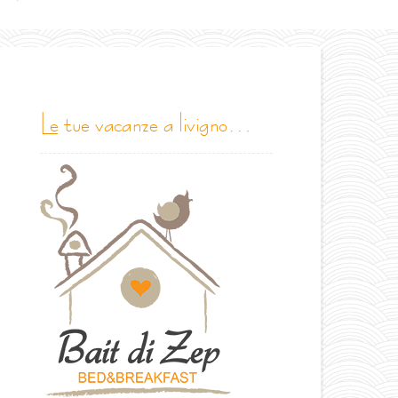
le tue vacanze a livigno…