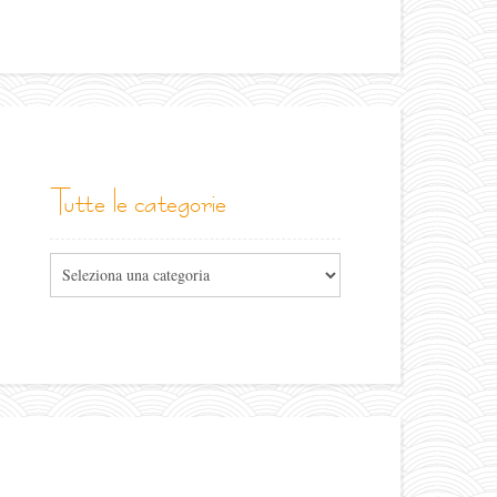
tutte le categorie
Tutte
le
categorie