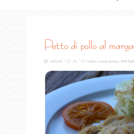
petto di pollo al mar
10/01/18
10
Contest
,
cucina alcolica
,
MTChall