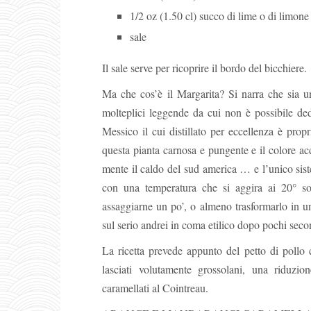
1/2 oz (1.50 cl) succo di lime o di limone
sale
Il sale serve per ricoprire il bordo del bicchiere.
Ma che cos’è il Margarita? Si narra che sia un
molteplici leggende da cui non è possibile ded
Messico il cui distillato per eccellenza è propr
questa pianta carnosa e pungente e il colore ac
mente il caldo del sud america … e l’unico sist
con una temperatura che si aggira ai 20° s
assaggiarne un po’, o almeno trasformarlo in un
sul serio andrei in coma etilico dopo pochi seco
La ricetta prevede appunto del petto di pollo 
lasciati volutamente grossolani, una riduzi
caramellati al Cointreau.