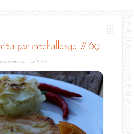
garita per mtchallenge #69
enge
,
secondi piatti
#mtc69