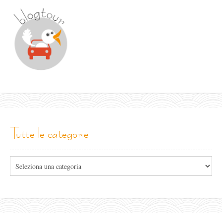
tutte le categorie
Tutte
le
categorie