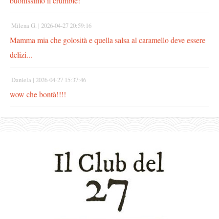
buonissimo il crumble!
Milena G. |
2026-04-27 20:59:16
Mamma mia che golosità e quella salsa al caramello deve essere
delizi...
Daniela |
2026-04-27 15:37:46
wow che bontà!!!!