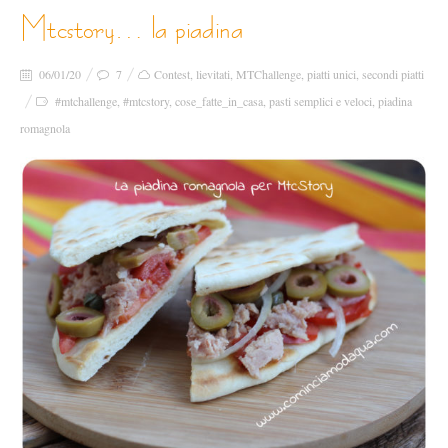
mtcstory… la piadina
06/01/20
7
Contest
,
lievitati
,
MTChallenge
,
piatti unici
,
secondi piatti
#mtchallenge
,
#mtcstory
,
cose_fatte_in_casa
,
pasti semplici e veloci
,
piadina
romagnola