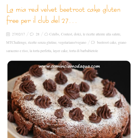
la mia red velvet beetroot cake gluten
free per il club del 27…
27/02/17
28
Celebs
,
Contest
,
dolci
,
le ricette attente alla salute
,
MTChallenge
,
ricette senza glutine
,
vegetariano/vegano
beetroot cake
,
grano
saraceno e riso
,
la torta perfetta
,
layer cake
,
torta di barbabietole