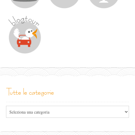
tutte le categorie
Tutte
le
categorie