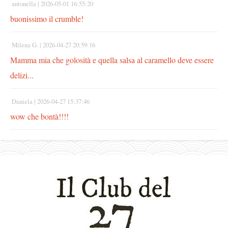
antonella |
2026-05-01 16:55:20
buonissimo il crumble!
Milena G. |
2026-04-27 20:59:16
Mamma mia che golosità e quella salsa al caramello deve essere
delizi...
Daniela |
2026-04-27 15:37:46
wow che bontà!!!!