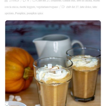
27/10/25
6
Club del 27
,
colazione
,
Gluten free
,
libri di cucina
,
ricette
con la zucca
,
ricette leggere
,
vegetariano/vegano
club del 27
,
latte dolce
,
latte
speziato
,
Pumpkin
,
pumpkin spice