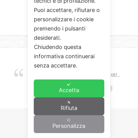
tecnici e di profilazione.
Puoi accettare, rifiutare o
personalizzare i cookie
premendo i pulsanti
desiderati.
Chiudendo questa
informativa continuerai
senza accettare.
EMOZIONI, COLORI, ODORI E SAPORI...
L'ALCHIMIA DEL BUON CIBO
Accetta
Rifiuta
Personalizza
Copyrights © 2015 Cominciamo da qua.