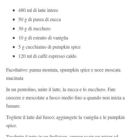
480 ml di latte intero
50 g di purea di zucca
30 g di zucchero
10 g di estratto di vaniglia
5 g cucchiaino di pumpkin spice
120 ml di caffè espresso caldo
Facoltativo: panna montata, spumpkin spice e noce moscata
macinata
In un pentolino, unite il latte, la zucca e lo zucchero. Fate
cuocere e mescolate a fuoco medio fino a quando non inizia a
fumare.
Togliete il latte dal fuoco; aggiungete la vaniglia e le pumpkin
spice.
Trasferite il tutto in un frullatore, oppure usate un mixer ad