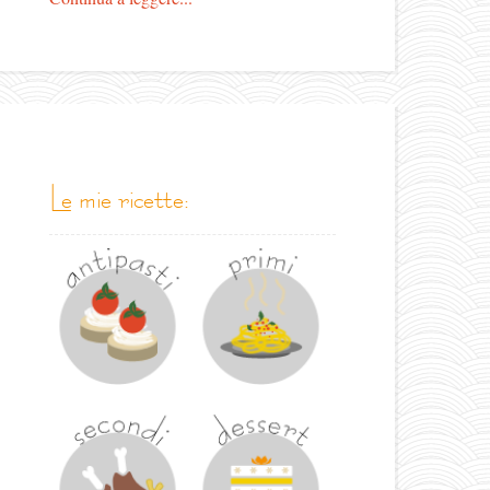
le mie ricette: