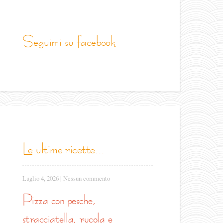
seguimi su facebook
le ultime ricette...
Luglio 4, 2026
|
Nessun commento
pizza con pesche,
stracciatella, rucola e