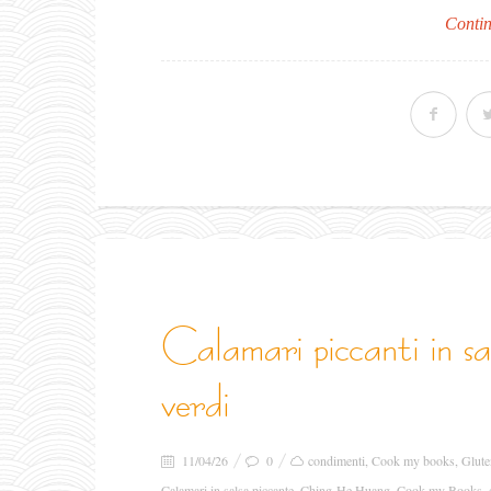
Contin
calamari piccanti in salsa di ostriche con peperoni
verdi
11/04/26
0
condimenti
,
Cook my books
,
Glute
Calamari in salsa piccante
,
Ching-He Huang
,
Cook my Books
,