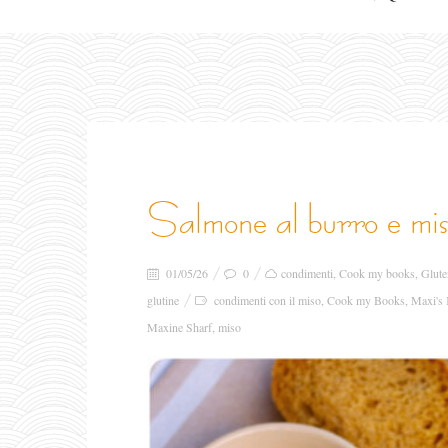
salmone al burro e mi
01/05/26
0
condimenti
,
Cook my books
,
Glute
glutine
condimenti con il miso
,
Cook my Books
,
Maxi's 
Maxine Sharf
,
miso