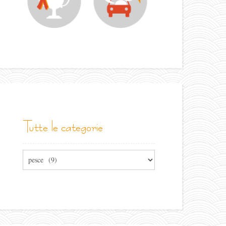
tutte le categorie
Tutte
le
categorie