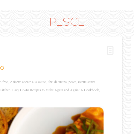
PESCE
so
n free
,
le ricette attente alla salute
,
libri di cucina
,
pesce
,
ricette senza
Kitchen: Easy Go-To Recipes to Make Again and Again: A Cookbook
,