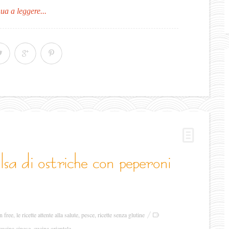
ua a leggere...
n free
,
le ricette attente alla salute
,
pesce
,
ricette senza glutine
cucina cinese
,
cucina orientale