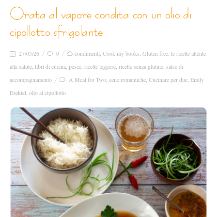
orata al vapore condita con un olio di
cipollotto sfrigolante
27/03/26
0
condimenti
,
Cook my books
,
Gluten free
,
le ricette attente
alla salute
,
libri di cucina
,
pesce
,
ricette leggere
,
ricette senza glutine
,
salse di
accompagnamento
A Meal for Two
,
cene romantiche
,
Cucinare per due
,
Emily
Ezekiel
,
olio al cipollotto