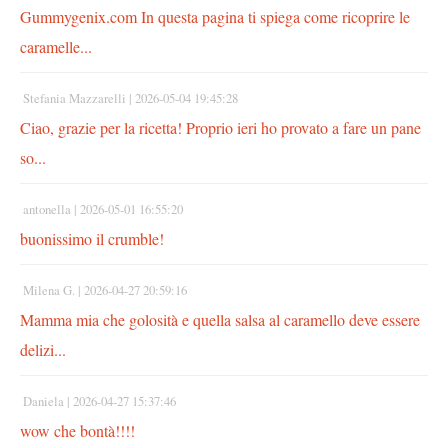
Gummygenix.com In questa pagina ti spiega come ricoprire le
caramelle...
Stefania Mazzarelli |
2026-05-04 19:45:28
Ciao, grazie per la ricetta! Proprio ieri ho provato a fare un pane
so...
antonella |
2026-05-01 16:55:20
buonissimo il crumble!
Milena G. |
2026-04-27 20:59:16
Mamma mia che golosità e quella salsa al caramello deve essere
delizi...
Daniela |
2026-04-27 15:37:46
wow che bontà!!!!