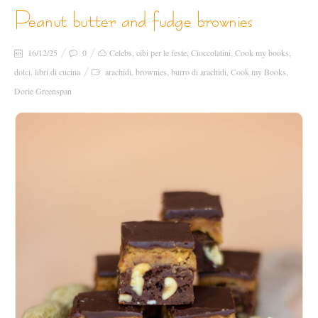
peanut butter and fudge brownies
16/12/25
0
Celebs
,
cibi per le feste
,
Cioccolatini
,
Cook my books
,
dolci
,
libri di cucina
arachidi
,
brownies
,
burro di arachidi
,
Cook my Books
,
Dorie Greenspan