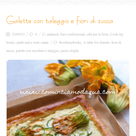
galette con taleggio e fiori di zucca
23/05/23
0
antipasti
,
basi confezionate
,
cibi per le feste
,
Cook my
books
,
piatti unici
,
torte salate
#cookmybooks
,
A table for friends
,
fiori di
zucca
,
galette con zucchine e taleggio
,
pasta sfoglia