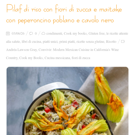
pilaf di riso con fiori di zucca e maitake
con peperoncino poblano e cavolo nero
03/06/26
0
condimenti
,
Cook my books
,
Gluten free
,
le ricette attente
alla salute
,
libri di cucina
,
piatti unici
,
primi piatti
,
ricette senza glutine
,
Risotto
Andréa Lawson Gray
,
Convivir: Modern Mexican Cuisine in California's Wine
Country
,
Cook my Books
,
Cucina messicana
,
fiori di zucca