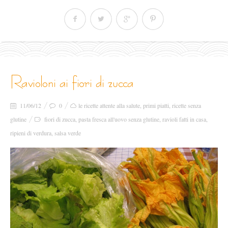
ravioloni ai fiori di zucca
11/06/12
0
le ricette attente alla salute
,
primi piatti
,
ricette senza
glutine
fiori di zucca
,
pasta fresca all'uovo senza glutine
,
ravioli fatti in casa
,
ripieni di verdura
,
salsa verde