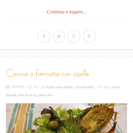
Continua a leggere...
cecina o farinata con cipolle
07/07/12
0
ricette senza glutine
,
secondi piatti
ceci
,
cecina
,
farinata
,
fiori di zucca
,
gluten free