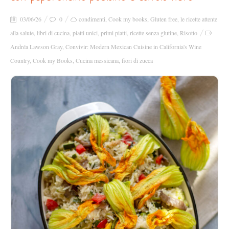
03/06/26
0
condimenti
,
Cook my books
,
Gluten free
,
le ricette attente
alla salute
,
libri di cucina
,
piatti unici
,
primi piatti
,
ricette senza glutine
,
Risotto
Andréa Lawson Gray
,
Convivir: Modern Mexican Cuisine in California's Wine
Country
,
Cook my Books
,
Cucina messicana
,
fiori di zucca