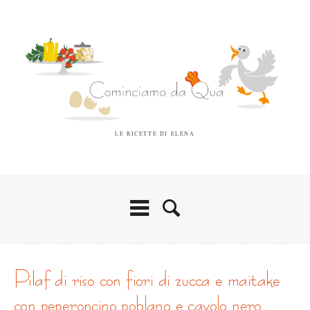
LE RICETTE DI ELENA
pilaf di riso con fiori di zucca e maitake
con peperoncino poblano e cavolo nero