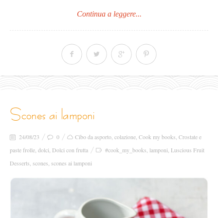
Continua a leggere...
scones ai lamponi
24/08/23
0
Cibo da asporto
,
colazione
,
Cook my books
,
Crostate e
paste frolle
,
dolci
,
Dolci con frutta
#cook_my_books
,
lamponi
,
Luscious Fruit
Desserts
,
scones
,
scones ai lamponi