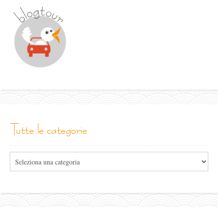
tutte le categorie
Tutte
le
categorie