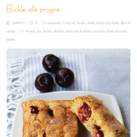
buckle alle prugne
26/08/23
0
colazione
,
Cook my books
,
dolci
,
Dolci con frutta
,
libri di
cucina
#cook_my_books
,
Buckle
,
dolci con la frutta
,
Luscious Fruit Desserts
,
plums