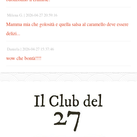
Milena G. |
2026-04-27 20:59:16
Mamma mia che golosità e quella salsa al caramello deve essere
delizi...
Daniela |
2026-04-27 15:37:46
wow che bontà!!!!