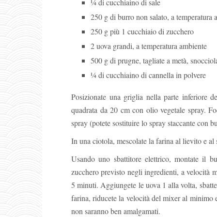
¼ di cucchiaino di sale
250 g di burro non salato, a temperatura
250 g più 1 cucchiaio di zucchero
2 uova grandi, a temperatura ambiente
500 g di prugne, tagliate a metà, snocciola
¼ di cucchiaino di cannella in polvere
Posizionate una griglia nella parte inferiore d
quadrata da 20 cm con olio vegetale spray. Fod
spray (potete sostituire lo spray staccante con b
In una ciotola, mescolate la farina al lievito e al 
Usando uno sbattitore elettrico, montate il b
zucchero previsto negli ingredienti, a velocità
5 minuti. Aggiungete le uova 1 alla volta, sbat
farina, riducete la velocità del mixer al minimo e
non saranno ben amalgamati.