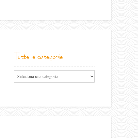
tutte le categorie
Tutte
le
categorie