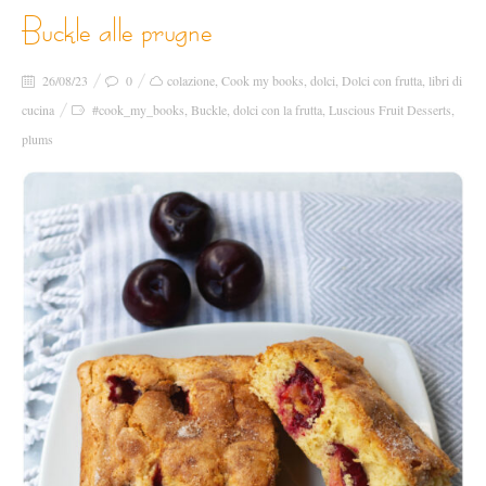
buckle alle prugne
26/08/23
0
colazione
,
Cook my books
,
dolci
,
Dolci con frutta
,
libri di
cucina
#cook_my_books
,
Buckle
,
dolci con la frutta
,
Luscious Fruit Desserts
,
plums