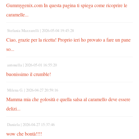
Gummygenix.com In questa pagina ti spiega come ricoprire le
caramelle...
Stefania Mazzarelli |
2026-05-04 19:45:28
Ciao, grazie per la ricetta! Proprio ieri ho provato a fare un pane
so...
antonella |
2026-05-01 16:55:20
buonissimo il crumble!
Milena G. |
2026-04-27 20:59:16
Mamma mia che golosità e quella salsa al caramello deve essere
delizi...
Daniela |
2026-04-27 15:37:46
wow che bontà!!!!