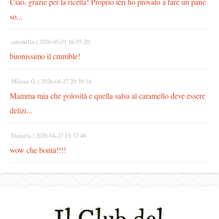
Ciao, grazie per la ricetta! Proprio ieri ho provato a fare un pane
so...
antonella |
2026-05-01 16:55:20
buonissimo il crumble!
Milena G. |
2026-04-27 20:59:16
Mamma mia che golosità e quella salsa al caramello deve essere
delizi...
Daniela |
2026-04-27 15:37:46
wow che bontà!!!!