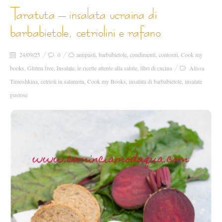
taratuta – insalata ucraina di
barbabietole, cetriolini e rafano
24/09/25
0
antipasti
,
barbabietole
,
condimenti
,
contorni
,
Cook my
books
,
Gluten free
,
Insalate
,
le ricette attente alla salute
,
libri di cucina
Alissa
Timoshkina
,
cetrioli in salamoia
,
Cook my Books
,
insalata di barbabietole
,
insalate
gustose