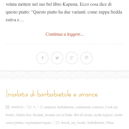
voluta mettere nel suo bel libro Kapusta. Ecco cosa dice di
questo piatto: "Questo piatto ha due varianti: come zuppa fredda
estiva e ...
Continua a leggere...
insalata di barbabietole e arance
04/09/24
0
antipasti
,
barbabietole
,
condimenti
,
contorni
,
Cook my
books
,
Gluten free
,
Insalate
,
insalate con la frutta
,
libri di cucina
,
ricette leggere
,
ricette
senza glutine
,
vegetariano/vegano
#cook_my_books
,
barbabietole
,
Chloe