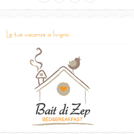
le tue vacanze a livigno…