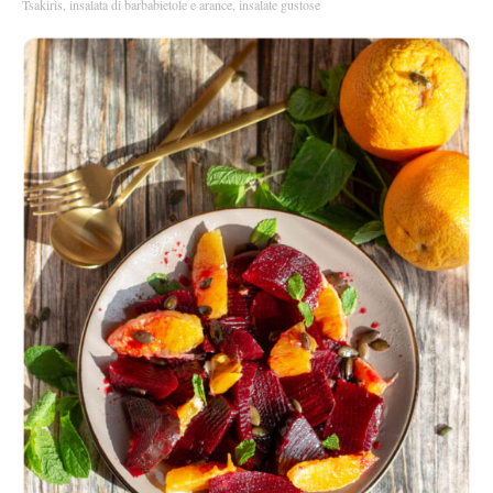
Tsakiris
,
insalata di barbabietole e arance
,
insalate gustose