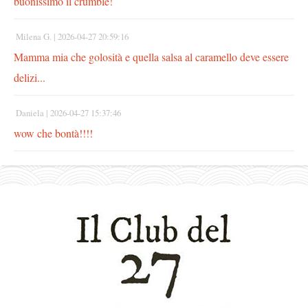
buonissimo il crumble!
Milena G. |
2026-04-27 20:59:16
Mamma mia che golosità e quella salsa al caramello deve essere
delizi...
Daniela |
2026-04-27 15:37:46
wow che bontà!!!!