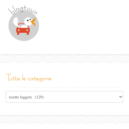
tutte le categorie
Tutte
le
categorie