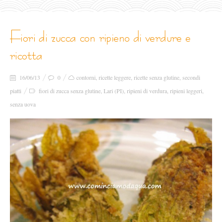
fiori di zucca con ripieno di verdure e
ricotta
16/06/13
0
contorni
,
ricette leggere
,
ricette senza glutine
,
secondi
piatti
fiori di zucca senza glutine
,
Lari (PI)
,
ripieni di verdura
,
ripieni leggeri
,
senza uova