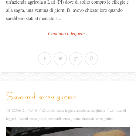
un'azienda agricola a Lari (PI) dove di solito compro le ciliegie e
alla sagra, una ventina di giorni fa, avevo chiesto loro quando
sarebbero stati al mercato a ...
Continua a leggere...
savoiardi senza glutine
27/06/12
0
dolci
,
ricette leggere
,
ricette senza glutine
biscotti
leggeri
,
biscotti senza grassi
,
savoiardi senza glutine
,
tiramisù senza glutine