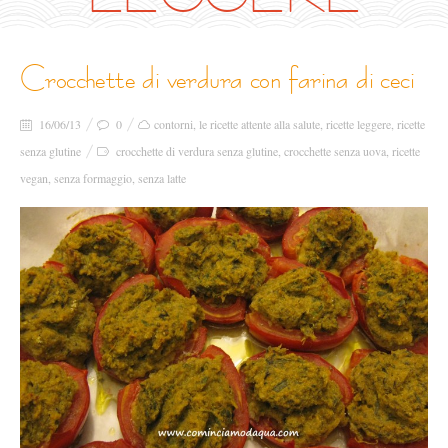
crocchette di verdura con farina di ceci
16/06/13
0
contorni
,
le ricette attente alla salute
,
ricette leggere
,
ricette
senza glutine
crocchette di verdura senza glutine
,
crocchette senza uova
,
ricette
vegan
,
senza formaggio
,
senza latte