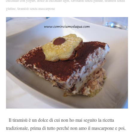
cucchiaio con yogurt
,
dolce al cucchiaio light
,
savoiardi senza glutine
,
tiramisù senza
glutine
,
tiramisù senza mascarpone
Il tiramisù è un dolce di cui non ho mai seguito la ricetta
tradizionale, prima di tutto perché non amo il mascarpone e poi,