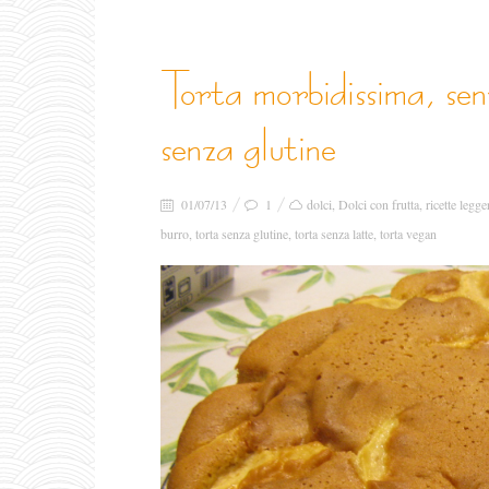
torta morbidissima, senza latte, senza burro…
senza glutine
01/07/13
1
dolci
,
Dolci con frutta
,
ricette legge
burro
,
torta senza glutine
,
torta senza latte
,
torta vegan