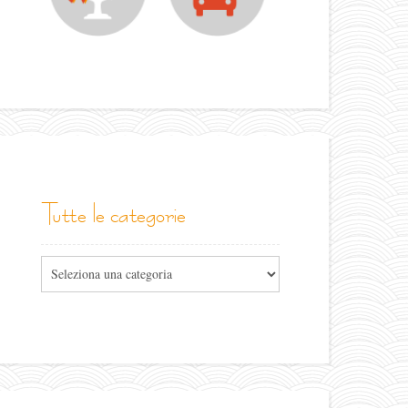
tutte le categorie
Tutte
le
categorie