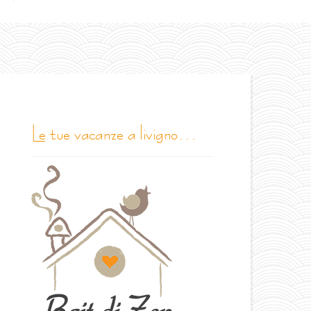
le tue vacanze a livigno…