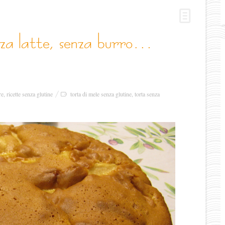
re
,
ricette senza glutine
torta di mele senza glutine
,
torta senza