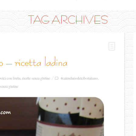
TAG ARCHIVES
o – ricetta ladina
olci con frutta
,
ricette senza glutine
#calendariodelciboitaliano
,
 senza glutine