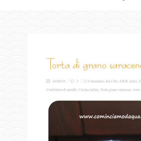
torta di grano saracen
24/08/16
3
Calendario del Cibo AIFB
,
dolci
,
D
Confettura di mirtilli
,
Cucina ladina
,
Torta grano saraceno
,
torta