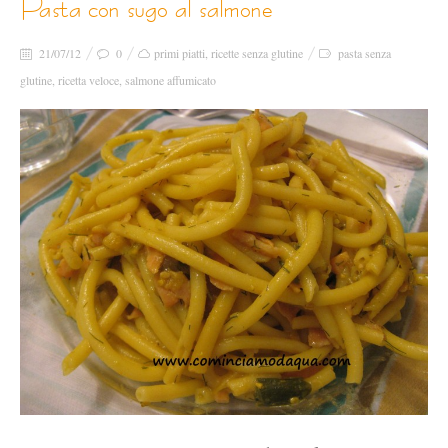
pasta con sugo al salmone
21/07/12
0
primi piatti
,
ricette senza glutine
pasta senza
glutine
,
ricetta veloce
,
salmone affumicato