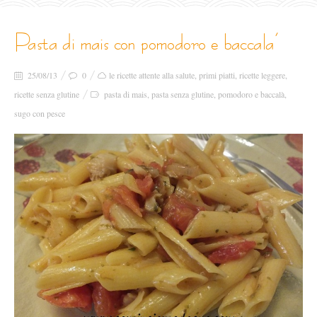
pasta di mais con pomodoro e baccala’
25/08/13
0
le ricette attente alla salute
,
primi piatti
,
ricette leggere
,
ricette senza glutine
pasta di mais
,
pasta senza glutine
,
pomodoro e baccalà
,
sugo con pesce