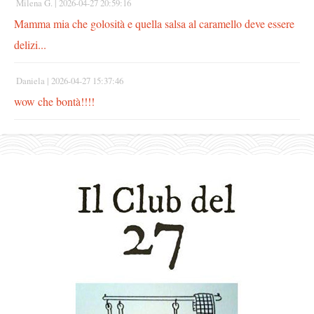
Milena G. |
2026-04-27 20:59:16
Mamma mia che golosità e quella salsa al caramello deve essere
delizi...
Daniela |
2026-04-27 15:37:46
wow che bontà!!!!