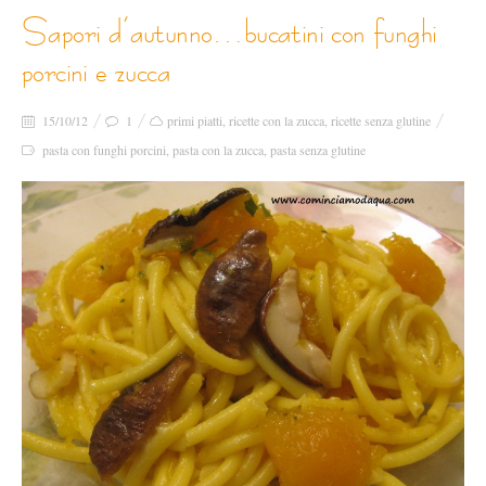
sapori d’autunno…bucatini con funghi
porcini e zucca
15/10/12
1
primi piatti
,
ricette con la zucca
,
ricette senza glutine
pasta con funghi porcini
,
pasta con la zucca
,
pasta senza glutine