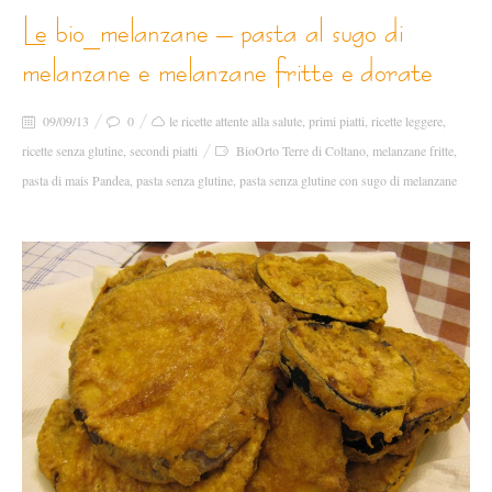
le bio_melanzane – pasta al sugo di
melanzane e melanzane fritte e dorate
09/09/13
0
le ricette attente alla salute
,
primi piatti
,
ricette leggere
,
ricette senza glutine
,
secondi piatti
BioOrto Terre di Coltano
,
melanzane fritte
,
pasta di mais Pandea
,
pasta senza glutine
,
pasta senza glutine con sugo di melanzane