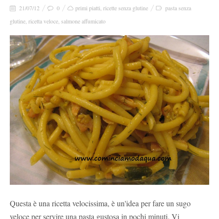
21/07/12
0
primi piatti
,
ricette senza glutine
pasta senza
glutine
,
ricetta veloce
,
salmone affumicato
Questa è una ricetta velocissima, è un'idea per fare un sugo
veloce per servire una pasta gustosa in pochi minuti. Vi