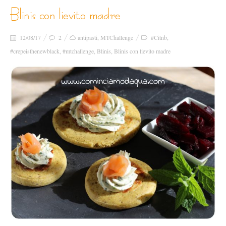
blinis con lievito madre
12/08/17
2
antipasti
,
MTChallenge
#Citnb
,
#crepeisthenewblack
,
#mtchallenge
,
Blinis
,
Blinis con lievito madre