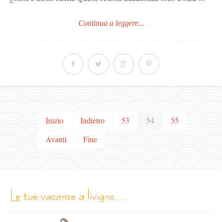
Continua a leggere...
Inizio
Indietro
53
54
55
Avanti
Fine
le tue vacanze a livigno…