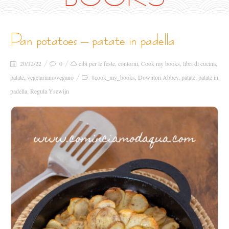
pan potatoes – patate in padella
20/12/22
0
cibi per le feste
,
contorni
,
Cook my books
,
libri di cucina
,
patate
,
vegetariano/vegano
#cook_my_books
,
Downton Abbey
,
patate
,
patate in
padella
,
Regula Ysewijn