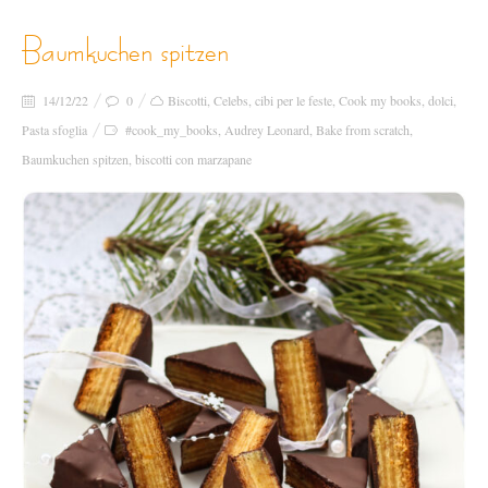
baumkuchen spitzen
14/12/22
0
Biscotti
,
Celebs
,
cibi per le feste
,
Cook my books
,
dolci
,
Pasta sfoglia
#cook_my_books
,
Audrey Leonard
,
Bake from scratch
,
Baumkuchen spitzen
,
biscotti con marzapane