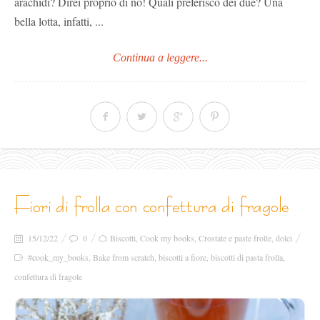
arachidi? Direi proprio di no! Quali preferisco dei due? Una
bella lotta, infatti, ...
Continua a leggere...
fiori di frolla con confettura di fragole
15/12/22
0
Biscotti
,
Cook my books
,
Crostate e paste frolle
,
dolci
#cook_my_books
,
Bake from scratch
,
biscotti a fiore
,
biscotti di pasta frolla
,
confettura di fragole