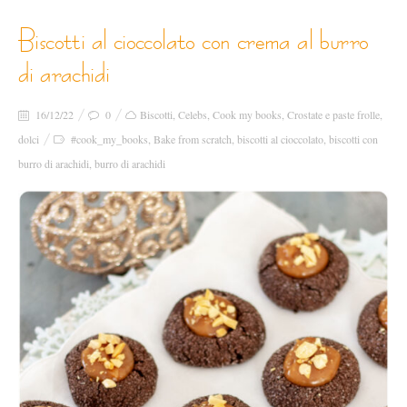
biscotti al cioccolato con crema al burro
di arachidi
16/12/22
0
Biscotti
,
Celebs
,
Cook my books
,
Crostate e paste frolle
,
dolci
#cook_my_books
,
Bake from scratch
,
biscotti al cioccolato
,
biscotti con
burro di arachidi
,
burro di arachidi