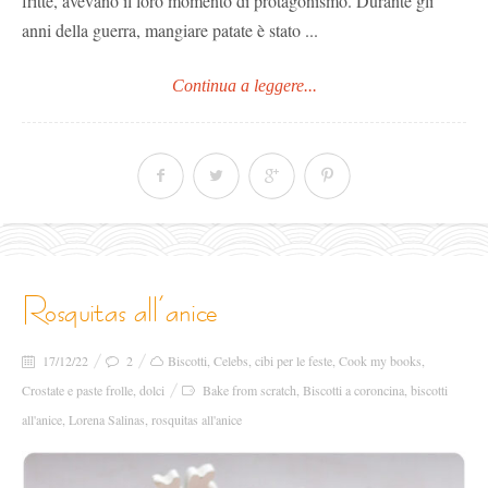
fritte, avevano il loro momento di protagonismo. Durante gli
anni della guerra, mangiare patate è stato ...
Continua a leggere...
rosquitas all’anice
17/12/22
2
Biscotti
,
Celebs
,
cibi per le feste
,
Cook my books
,
Crostate e paste frolle
,
dolci
Bake from scratch
,
Biscotti a coroncina
,
biscotti
all'anice
,
Lorena Salinas
,
rosquitas all'anice