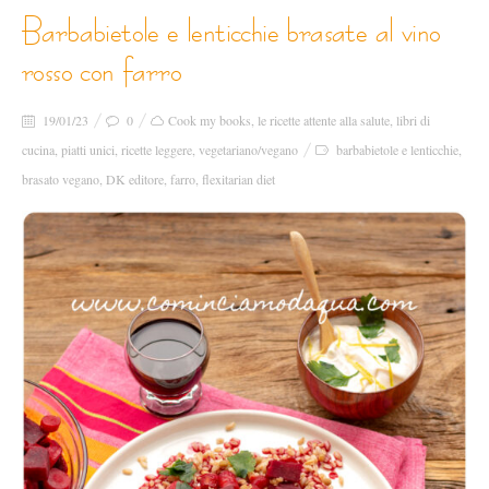
barbabietole e lenticchie brasate al vino
rosso con farro
19/01/23
0
Cook my books
,
le ricette attente alla salute
,
libri di
cucina
,
piatti unici
,
ricette leggere
,
vegetariano/vegano
barbabietole e lenticchie
,
brasato vegano
,
DK editore
,
farro
,
flexitarian diet