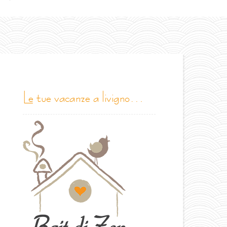
le tue vacanze a livigno…