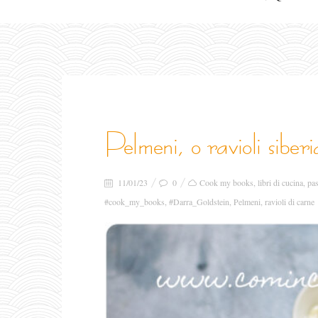
pelmeni, o ravioli sibe
11/01/23
0
Cook my books
,
libri di cucina
,
pas
#cook_my_books
,
#Darra_Goldstein
,
Pelmeni
,
ravioli di carne