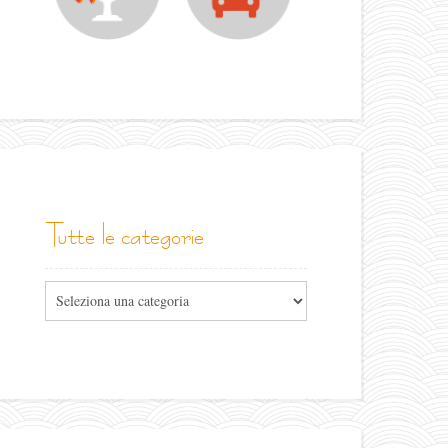
tutte le categorie
Tutte
le
categorie