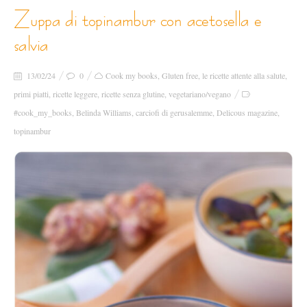
zuppa di topinambur con acetosella e
salvia
13/02/24
0
Cook my books
,
Gluten free
,
le ricette attente alla salute
,
primi piatti
,
ricette leggere
,
ricette senza glutine
,
vegetariano/vegano
#cook_my_books
,
Belinda Williams
,
carciofi di gerusalemme
,
Delicous magazine
,
topinambur