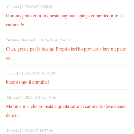
Claudia |
2026-05-07 08:54:45
Gummygenix.com In questa pagina ti spiega come ricoprire le
caramelle...
Stefania Mazzarelli |
2026-05-04 19:45:28
Ciao, grazie per la ricetta! Proprio ieri ho provato a fare un pane
so...
antonella |
2026-05-01 16:55:20
buonissimo il crumble!
Milena G. |
2026-04-27 20:59:16
Mamma mia che golosità e quella salsa al caramello deve essere
delizi...
Daniela |
2026-04-27 15:37:46