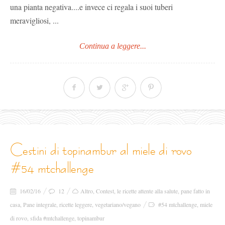
una pianta negativa....e invece ci regala i suoi tuberi
meravigliosi, ...
Continua a leggere...
cestini di topinambur al miele di rovo
#54 mtchallenge
16/02/16
12
Altro
,
Contest
,
le ricette attente alla salute
,
pane fatto in
casa
,
Pane integrale
,
ricette leggere
,
vegetariano/vegano
#54 mtchallenge
,
miele
di rovo
,
sfida #mtchallenge
,
topinambur