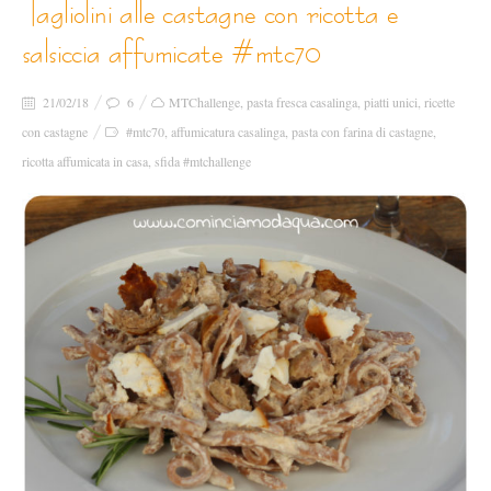
tagliolini alle castagne con ricotta e
salsiccia affumicate #mtc70
21/02/18
6
MTChallenge
,
pasta fresca casalinga
,
piatti unici
,
ricette
con castagne
#mtc70
,
affumicatura casalinga
,
pasta con farina di castagne
,
ricotta affumicata in casa
,
sfida #mtchallenge