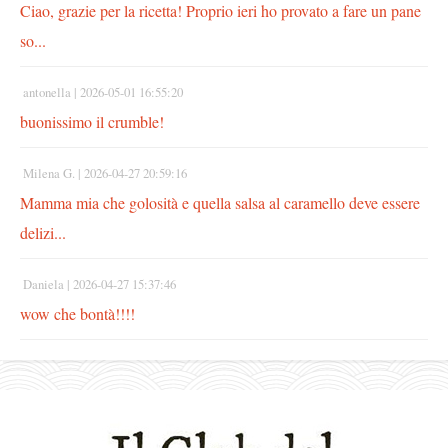
Ciao, grazie per la ricetta! Proprio ieri ho provato a fare un pane
so...
antonella |
2026-05-01 16:55:20
buonissimo il crumble!
Milena G. |
2026-04-27 20:59:16
Mamma mia che golosità e quella salsa al caramello deve essere
delizi...
Daniela |
2026-04-27 15:37:46
wow che bontà!!!!