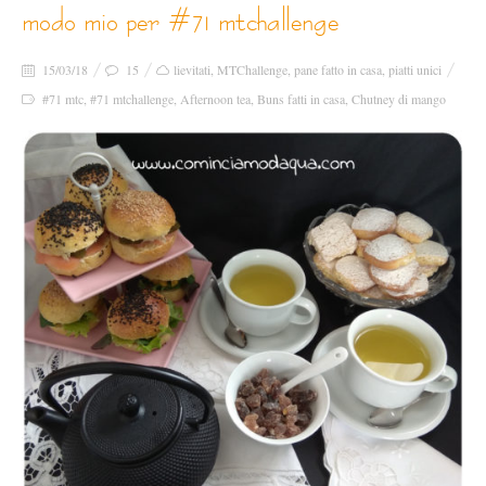
modo mio per #71 mtchallenge
15/03/18
15
lievitati
,
MTChallenge
,
pane fatto in casa
,
piatti unici
#71 mtc
,
#71 mtchallenge
,
Afternoon tea
,
Buns fatti in casa
,
Chutney di mango