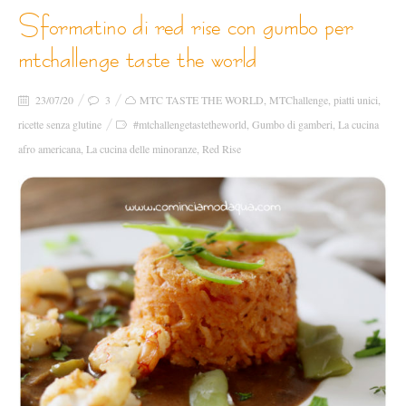
sformatino di red rise con gumbo per
mtchallenge taste the world
23/07/20
3
MTC TASTE THE WORLD
,
MTChallenge
,
piatti unici
,
ricette senza glutine
#mtchallengetastetheworld
,
Gumbo di gamberi
,
La cucina
afro americana
,
La cucina delle minoranze
,
Red Rise