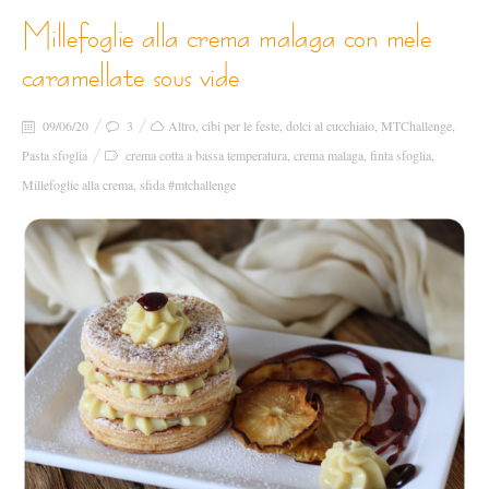
millefoglie alla crema malaga con mele
caramellate sous vide
09/06/20
3
Altro
,
cibi per le feste
,
dolci al cucchiaio
,
MTChallenge
,
Pasta sfoglia
crema cotta a bassa temperatura
,
crema malaga
,
finta sfoglia
,
Millefoglie alla crema
,
sfida #mtchallenge