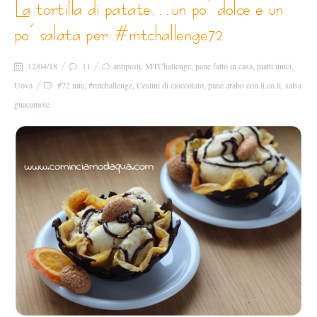
la tortilla di patate…un po’ dolce e un
po’ salata per #mtchallenge72
12/04/18
11
antipasti
,
MTChallenge
,
pane fatto in casa
,
piatti unici
,
Uova
#72 mtc
,
#mtchallenge
,
Cestini di cioccolato
,
pane arabo con li.co.li
,
salsa
guacamole