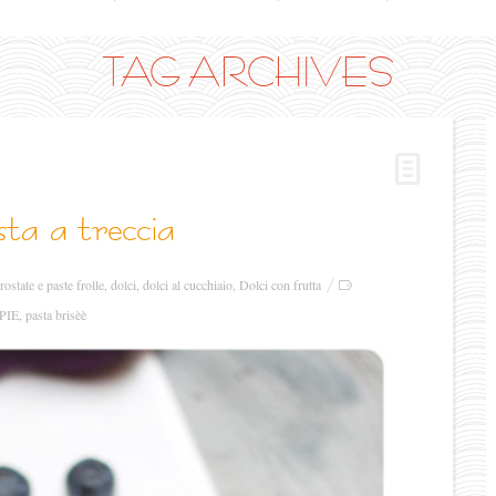
TAG ARCHIVES
osta a treccia
rostate e paste frolle
,
dolci
,
dolci al cucchiaio
,
Dolci con frutta
PIE
,
pasta brisèè