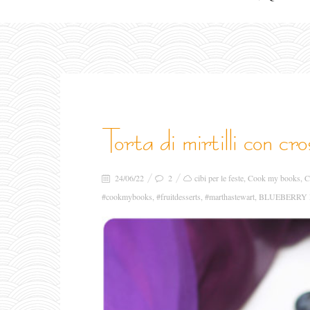
torta di mirtilli con cr
24/06/22
2
cibi per le feste
,
Cook my books
,
C
#cookmybooks
,
#fruitdesserts
,
#marthastewart
,
BLUEBERRY 