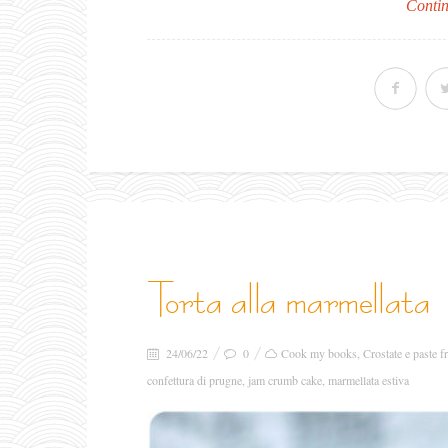
Contin
torta alla marmellata
24/06/22
0
Cook my books
,
Crostate e paste fr
confettura di prugne
,
jam crumb cake
,
marmellata estiva