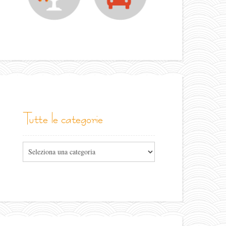
tutte le categorie
Tutte
le
categorie