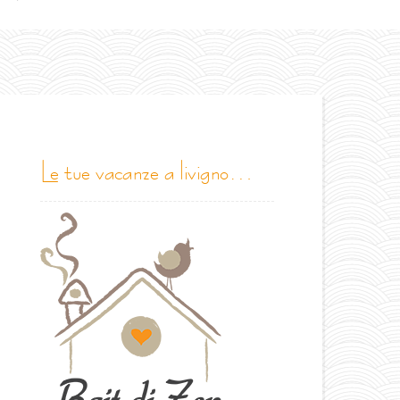
le tue vacanze a livigno…