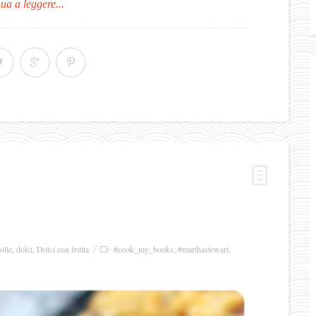
ua a leggere...
olle
,
dolci
,
Dolci con frutta
#cook_my_books
,
#marthastewart
,