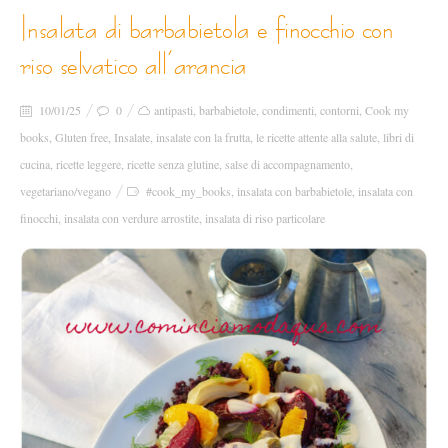
insalata di barbabietola e finocchio con
riso selvatico all’arancia
10/01/25
0
antipasti
,
barbabietole
,
condimenti
,
contorni
,
Cook my
books
,
Gluten free
,
Insalate
,
insalate con la frutta
,
le ricette attente alla salute
,
libri di
cucina
,
ricette leggere
,
ricette senza glutine
,
salse di accompagnamento
,
vegetariano/vegano
#cook_my_books
,
insalata con barbabietole
,
insalata con
finocchi
,
insalata con verdure arrostite
,
insalata di riso particolare