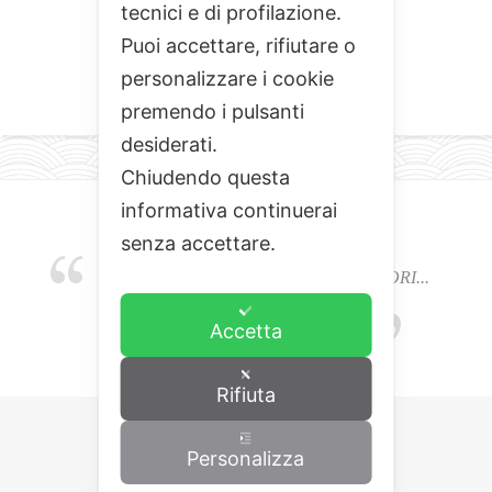
tecnici e di profilazione.
Puoi accettare, rifiutare o
personalizzare i cookie
premendo i pulsanti
desiderati.
Chiudendo questa
informativa continuerai
senza accettare.
EMOZIONI, COLORI, ODORI E SAPORI...
L'ALCHIMIA DEL BUON CIBO
Accetta
Rifiuta
Personalizza
Copyrights © 2015 Cominciamo da qua.