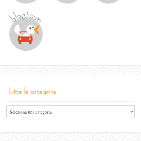
tutte le categorie
Tutte
le
categorie