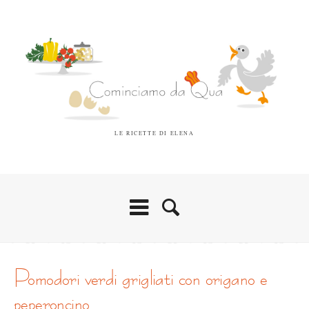
LE RICETTE DI ELENA
pomodori verdi grigliati con origano e
peperoncino