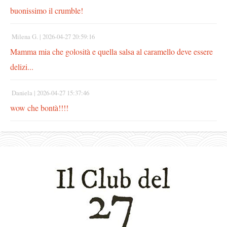
buonissimo il crumble!
Milena G. |
2026-04-27 20:59:16
Mamma mia che golosità e quella salsa al caramello deve essere
delizi...
Daniela |
2026-04-27 15:37:46
wow che bontà!!!!