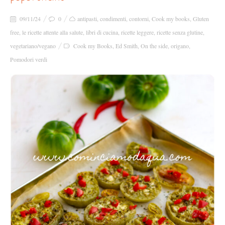
09/11/24
0
antipasti
,
condimenti
,
contorni
,
Cook my books
,
Gluten
free
,
le ricette attente alla salute
,
libri di cucina
,
ricette leggere
,
ricette senza glutine
,
vegetariano/vegano
Cook my Books
,
Ed Smith
,
On the side
,
origano
,
Pomodori verdi