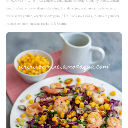
02/04/25
0
antipasti
,
condimenti
,
contorni
,
Cook my books
,
Gluten
free
,
Insalate
,
le ricette attente alla salute
,
libri di cucina
,
piatti unici
,
ricette leggere
,
ricette senza glutine
,
vegetariano/vegano
Cook my Books
,
insalata di gamberi
,
insalate con mais
,
insalate ricche
,
Nik Sharma