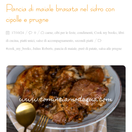
pancia di maiale brasata nel sidro con
cipolle e prugne
17/10/24
0
carne
,
cibi per le feste
,
condimenti
,
Cook my books
,
libri
di cucina
,
piatti unici
,
salse di accompagnamento
,
secondi piatti
#cook_my_books
,
Julius Roberts
,
pancia di maiale
,
purè di patate
,
salsa alle prugne