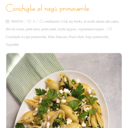
conchiglie al ragù primaverile
08/05/26
0
condimenti
,
Cook my books
,
le ricette attente alla salute
,
libri di cucina
,
piatti unici
,
primi piatti
,
ricette leggere
,
vegetariano/vegano
Conchiglie al ragù primaverile
,
Marc Diacono
,
Pasta shell
,
Sugo primaverile
,
Vegetable