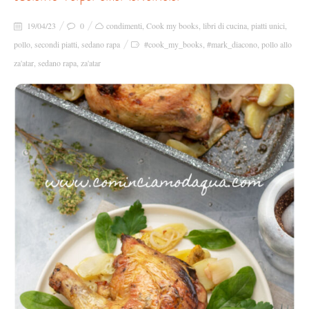
19/04/23
0
condimenti
,
Cook my books
,
libri di cucina
,
piatti unici
,
pollo
,
secondi piatti
,
sedano rapa
#cook_my_books
,
#mark_diacono
,
pollo allo
za'atar
,
sedano rapa
,
za'atar