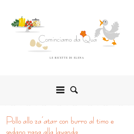
LE RICETTE DI ELENA
pollo allo za’atar con burro al timo e
sedano rapa alla lavanda