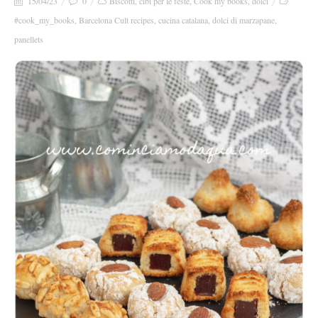
15/04/23
0
Biscotti
,
cibi per le feste
,
Cook my books
,
dolci
#cook_my_books
,
Barcelona Cult recipes
,
cucina catalana
,
dolci di marzapane
,
panellets