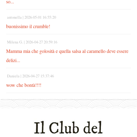
so...
antonella |
2026-05-01 16:55:20
buonissimo il crumble!
Milena G. |
2026-04-27 20:59:16
Mamma mia che golosità e quella salsa al caramello deve essere
delizi...
Daniela |
2026-04-27 15:37:46
wow che bontà!!!!