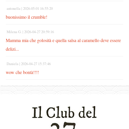
antonella |
2026-05-01 16:55:20
buonissimo il crumble!
Milena G. |
2026-04-27 20:59:16
Mamma mia che golosità e quella salsa al caramello deve essere
delizi...
Daniela |
2026-04-27 15:37:46
wow che bontà!!!!