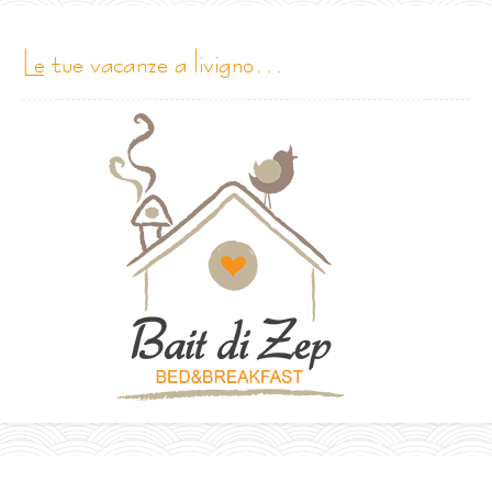
le tue vacanze a livigno…