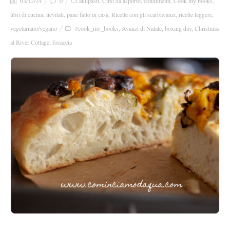
03/12/24
0
antipasti
,
Cibo da asporto
,
condimenti
,
Cook my books
,
libri di cucina
,
lievitati
,
pane fatto in casa
,
Ricette con gli scart/avanzi
,
ricette leggere
,
vegetariano/vegano
#cook_my_books
,
Avanzi di Natale
,
boxing day
,
Christmas
at River Cottage
,
focaccia