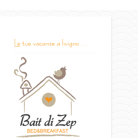
le tue vacanze a livigno…