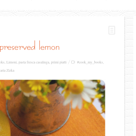
e preserved lemon
oks
,
Limoni
,
pasta fresca casalinga
,
primi piatti
#cook_my_books
,
aria Zizka