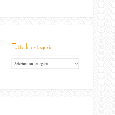
tutte le categorie
Tutte
le
categorie