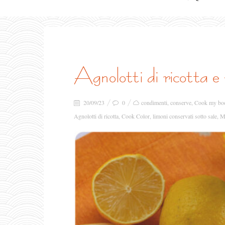
agnolotti di ricotta 
20/09/23
0
condimenti
,
conserve
,
Cook my bo
Agnolotti di ricotta
,
Cook Color
,
limoni conservati sotto sale
,
M