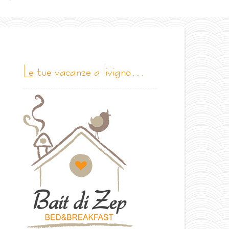
le tue vacanze a livigno…