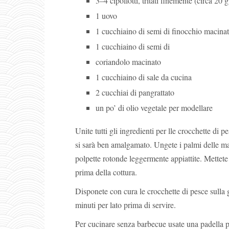
3–4 cipollotti, tritati finemente (circa 20 g
1 uovo
1 cucchiaino di semi di finocchio macinat
1 cucchiaino di semi di
coriandolo macinato
1 cucchiaino di sale da cucina
2 cucchiai di pangrattato
un po’ di olio vegetale per modellare
Unite tutti gli ingredienti per lle crocchette di p
si sarà ben amalgamato. Ungete i palmi delle man
polpette rotonde leggermente appiattite. Mettete 
prima della cottura.
Disponete con cura le crocchette di pesce sulla 
minuti per lato prima di servire.
Per cucinare senza barbecue usate una padella p