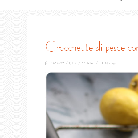
crocchette di pesce c
16/07/22
2
Altro
No tags