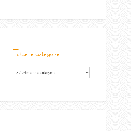
tutte le categorie
Tutte
le
categorie