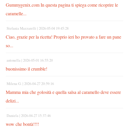
Gummygenix.com In questa pagina ti spiega come ricoprire le
caramelle...
Stefania Mazzarelli |
2026-05-04 19:45:28
Ciao, grazie per la ricetta! Proprio ieri ho provato a fare un pane
so...
antonella |
2026-05-01 16:55:20
buonissimo il crumble!
Milena G. |
2026-04-27 20:59:16
Mamma mia che golosità e quella salsa al caramello deve essere
delizi...
Daniela |
2026-04-27 15:37:46
wow che bontà!!!!