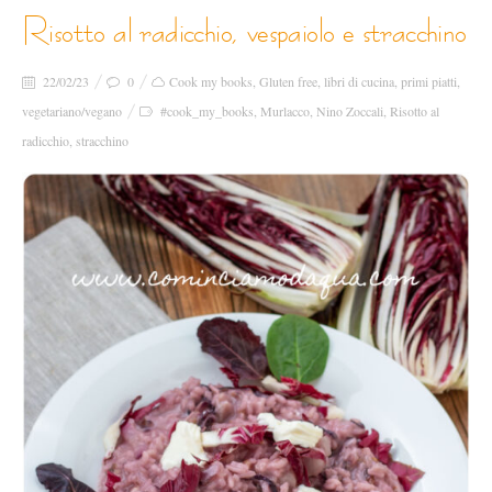
risotto al radicchio, vespaiolo e stracchino
22/02/23
0
Cook my books
,
Gluten free
,
libri di cucina
,
primi piatti
,
vegetariano/vegano
#cook_my_books
,
Murlacco
,
Nino Zoccali
,
Risotto al
radicchio
,
stracchino