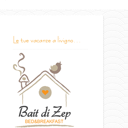
le tue vacanze a livigno…