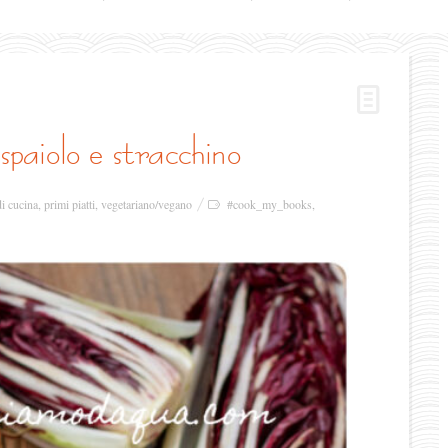
espaiolo e stracchino
di cucina
,
primi piatti
,
vegetariano/vegano
#cook_my_books
,