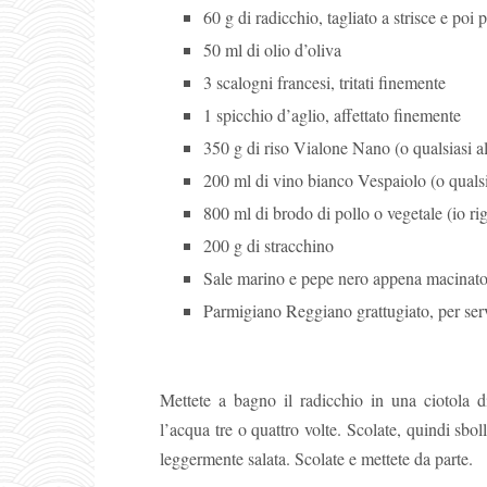
60 g di radicchio, tagliato a strisce e poi 
50 ml di olio d’oliva
3 scalogni francesi, tritati finemente
1 spicchio d’aglio, affettato finemente
350 g di riso Vialone Nano (o qualsiasi alt
200 ml di vino bianco Vespaiolo (o quals
800 ml di brodo di pollo o vegetale (io r
200 g di stracchino
Sale marino e pepe nero appena macinat
Parmigiano Reggiano grattugiato, per serv
Mettete a bagno il radicchio in una ciotola d
l’acqua tre o quattro volte. Scolate, quindi sbol
leggermente salata. Scolate e mettete da parte.