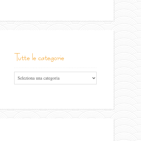
tutte le categorie
Tutte
le
categorie