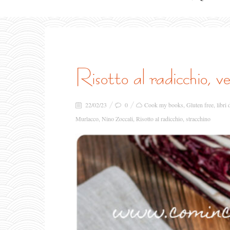
risotto al radicchio, v
22/02/23
0
Cook my books
,
Gluten free
,
libri 
Murlacco
,
Nino Zoccali
,
Risotto al radicchio
,
stracchino